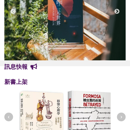
訊息快報
新書上架
‹
›