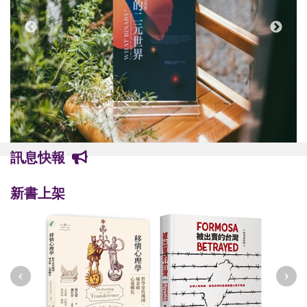
訊息快報
新書上架
‹
›