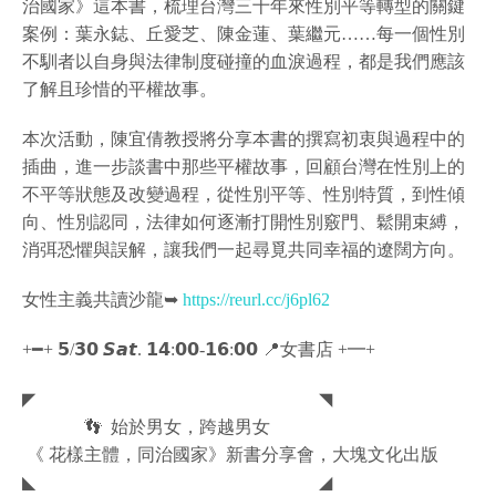
治國家》這本書，梳理台灣三十年來性別平等轉型的關鍵
案例：葉永鋕、丘愛芝、陳金蓮、葉繼元……每一個性別
不馴者以自身與法律制度碰撞的血淚過程，都是我們應該
了解且珍惜的平權故事。
本次活動，陳宜倩教授將分享本書的撰寫初衷與過程中的
插曲，進一步談書中那些平權故事，回顧台灣在性別上的
不平等狀態及改變過程，從性別平等、性別特質，到性傾
向、性別認同，法律如何逐漸打開性別竅門、鬆開束縛，
消弭恐懼與誤解，讓我們一起尋覓共同幸福的遼闊方向。
女性主義共讀沙龍➥
https://reurl.cc/j6pl62
+━+ 𝟱/𝟯𝟬 𝙎𝙖𝙩. 𝟭𝟰:𝟬𝟬-𝟭𝟲:𝟬𝟬 📍女書店 +━+
◤ ◥
👣 始於男女，跨越男女
《 花樣主體，同治國家》新書分享會，大塊文化出版
◣ ◢