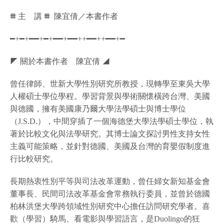
⩩ 主 講 ⩩ 陳宜倩／本書作者
━+━+━━+━+━━+━━++━━++━━+━
◤ 關於本書作者 陳宜倩 ◢
曾任律師、世新大學性別研究所教授，現轉學至東吳大學
人權碩士學位學程。學習背景與學術關懷橫跨台灣、美國
與德國，擁有美國康乃爾大學法學碩士與博士學位
（J.S.D.），中間穿插了一個海德堡大學法學碩士學位，執
著於比較文化與法學研究。其博士論文探討男性支持女性
主義可能策略，並針對德國、美國及台灣的育嬰假制度進
行比較研究。
長期熱衷性別平等與司法改革運動，曾任婦女新知基金會
董事長、民間司法改革基金會常務執行委員，並曾於德國
柏林洪堡大學跨領域性別研究中心擔任訪問研究學者。喜
歡（學習）騎馬、看電影與學習語言，是Duolingo的狂