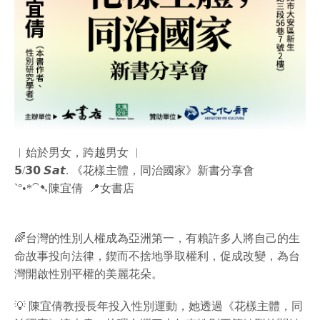
︱始於男女，跨越男女 ︱
𝟱/𝟯𝟬 𝙎𝙖𝙩. 《花樣主體，同治國家》新書分享會
ˋ°•*⁀➷陳宜倩 📍女書店
🌈台灣的性別人權成為亞洲第一，有賴許多人將自己的生
命故事投向法律，鍥而不捨地爭取權利，促成改變，為台
灣開啟性別平權的美麗花朵。
💡 陳宜倩教授長年投入性別運動，她透過《花樣主體，同