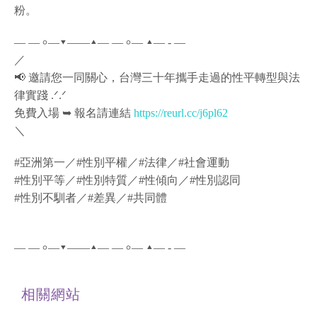
粉。
— — ৹ —▾——▴— — ৹ — ▴— - —
／
📢 邀請您一同關心，台灣三十年攜手走過的性平轉型與法
律實踐 .ᐟ.ᐟ
免費入場 ➥ 報名請連結
https://reurl.cc/j6pl62
＼
#亞洲第一／#性別平權／#法律／#社會運動
#性別平等／#性別特質／#性傾向／#性別認同
#性別不馴者／#差異／#共同體
— — ৹ —▾——▴— — ৹ — ▴— - —
相關網站