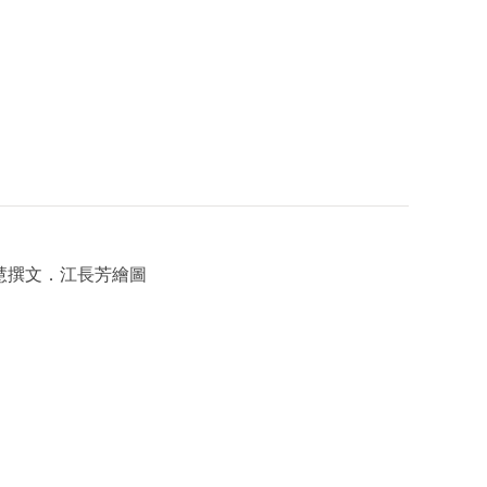
慧撰文．江長芳繪圖