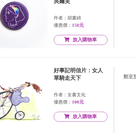
吳爾芙
作者：胡書綿
優惠價：
150元
放入購物車
好事記明信片：女人
鄭至
單騎走天下
作者：女書文化
優惠價：
100元
放入購物車