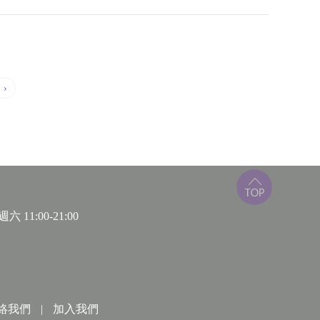
›
 11:00-21:00
絡我們
|
加入我們