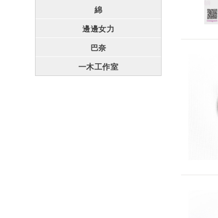
綿
邊邊女力
巴奈
一木工作室