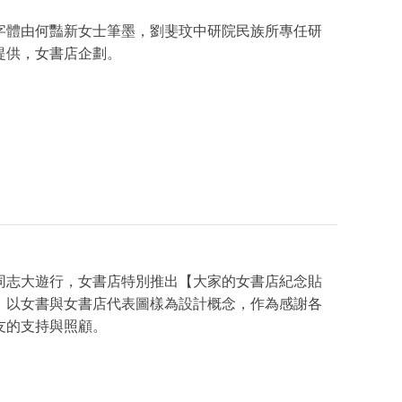
字體由何豔新女士筆墨，劉斐玟中研院民族所專任研
提供，女書店企劃。
同志大遊行，女書店特別推出【大家的女書店紀念貼
，以女書與女書店代表圖樣為設計概念，作為感謝各
友的支持與照顧。