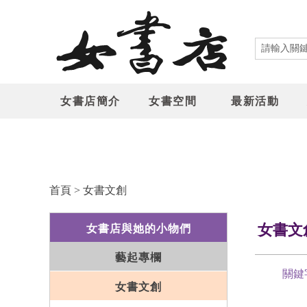
女書店簡介
女書空間
最新活動
首頁
>
女書文創
女書文
女書店與她的小物們
藝起專欄
關鍵
女書文創