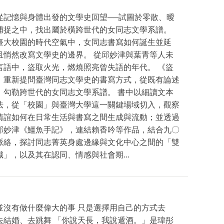
從記憶與身體出發的文學史回望──試圖於零散、曖
捕捉之中，找出屬於橫跨世代的女同志文學系譜。
臺大校園的時代空氣中，女同志書寫如何誕生並延
且悄然改寫文學史的邊界。 從邱妙津與葉青等人未
言語中，盜取火光，燃燒照亮曾失語的年代。 《盜
》重新提問臺灣同志文學史的書寫方式，從既有論述
，勾勒跨世代的女同志文學系譜。 書中以細讀文本
法，從「校園」與臺灣大學這一關鍵場域切入，觀察
情誼如何在日常生活與書寫之間生成與流動；並透過
邱妙津《鱷魚手記》，連結賴香吟等作品，結合九〇
脈絡，探討同志菁英身處邊緣與文化中心之間的「雙
識」，以及其在認同、情感與社會期...
並沒有做什麼偉大的事 只是選擇用自己的方式去
去結婚、去跳舞 「你說天長，我說遞酒。」是瑋彤