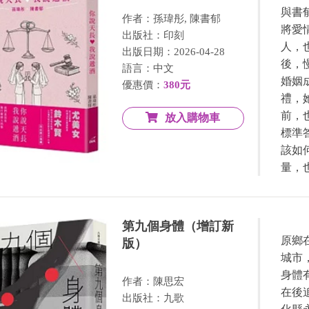
與書
作者：孫瑋彤, 陳書郁
將愛
出版社：印刻
人，
出版日期：2026-04-28
後，
語言：中文
婚姻
優惠價：
380元
禮，
前，
放入購物車
標準
該如
量，
第九個身體（增訂新
原鄉
版）
城市
身體
作者：陳思宏
在後
出版社：九歌