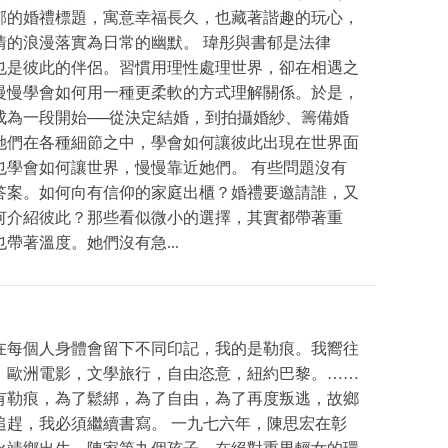
郁的婚禮標題，寓意幸福長久，也藏著諧趣的玩心，
情的浪漫落實為日常的幽默。 瑋彤與書郁是法律
也是彼此的伴侶。習慣用理性處理世界，卻在相遇之
慢慢學會如何用一種更柔軟的方式理解關係。於是，
成為一段開始──從決定結婚，到拍攝婚紗、籌備婚
她們在各種細節之中，學會如何讓彼此出現在世界面
也學會如何讓世界，慢慢靠近她們。 有些問題沒有
答案。如何向有信仰的家庭出櫃？婚禮要邀請誰，又
何介紹彼此？那些看似微小的選擇，其實都帶著重
也帶著溫度。她們沒有急...
在每個人身體會留下不同印記，我的是勒痕。我嚮往
，歐洲電影，文學旅行，自由恣意，紐約巴黎。……
有勒痕，為了鬆綁，為了自由，為了再度叛逃，故鄉
追趕，我必須繼續書寫。 一九七六年，陳思宏在彰