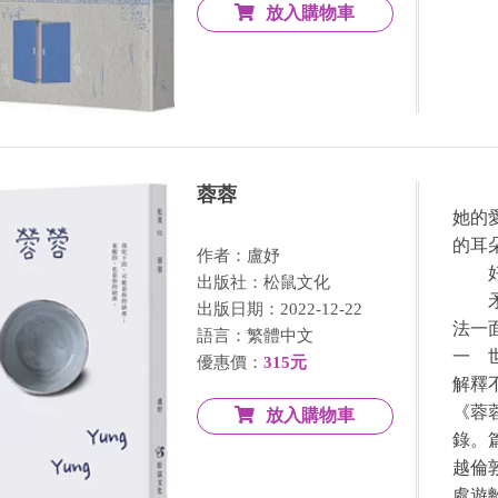
放入購物車
蓉蓉
她的
的耳朵
作者：盧妤
好像
出版社：松鼠文化
矛盾
出版日期：2022-12-22
法一
語言：繁體中文
一 
優惠價：
315元
解釋
《蓉
放入購物車
錄。
越倫
處遊