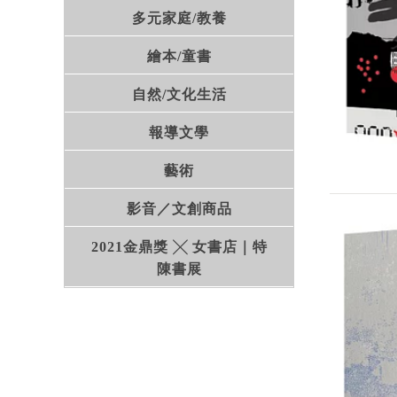
多元家庭/教養
繪本/童書
自然/文化生活
報導文學
藝術
影音／文創商品
2021金鼎獎 ╳ 女書店｜特
陳書展