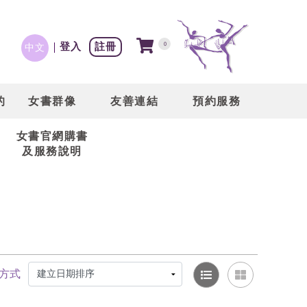
登入
註冊
0
中文
的
女書群像
友善連結
預約服務
女書官網購書
及服務說明
方式