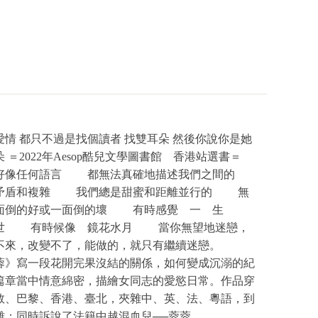
愛情 都只不過是找個讀者 找雙耳朵 然後你說你是她
 ＝2022年Aesop酷兒文學圖書館 香港站選書＝
任何語言 都無法真確地描述我們之間的
和複雜 我們總是甜蜜和距離並行的 無
面倒的好或一面倒的壞 有時感覺 一 生
世 有時候像 鏡花水月 當你無望地迷戀，
不來，改變不了，能做的，就只有繼續迷戀。
蓉》寫一段花開完果沒結的關係，如何變成沉溺的紀
篇章當中情意綿密，描繪女同志的愛慾日常。作品穿
敦、巴黎、香港、臺北，夾雜中、英、法、粵語，到
離；同時訴說了法籍中越混血兒──蓉蓉，...