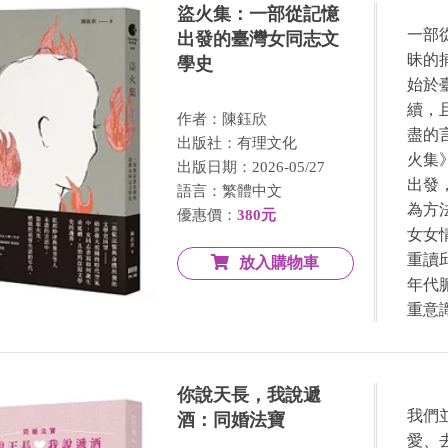
盜火集：一部從記憶
一部
出發的臺灣女同志文
昧的
學史
始於
續，
作者：陳鈺欣
盡的
出版社：有理文化
火集
出版日期：2026-05/27
出發
語言：繁體中文
為方
優惠價：
380元
女女
重讀
放入購物車
年代
重意
你說天長，我說遞
我們
酒：同婚法寶
愛、