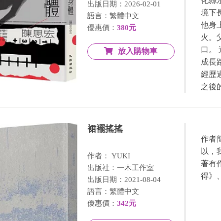
化縣
出版日期：2026-02-01
境下
語言：繁體中文
他身
優惠價：
380元
火。
口。
放入購物車
成長
經歷
之後的
裙襬搖搖
作者
以，
作者： YUKI
著有
出版社：一木工作室
得》
出版日期：2021-08-04
語言：繁體中文
優惠價：
342元