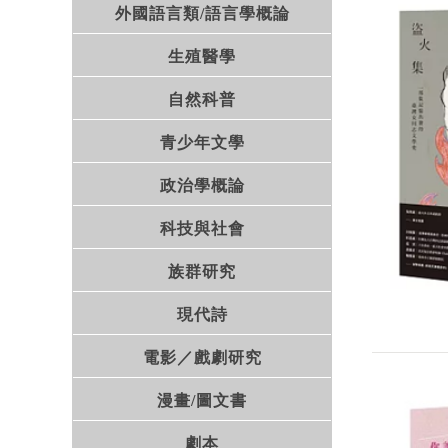
外國語言類/語言學概論
生殖醫學
自然科普
青少年文學
政治學概論
科技與社會
族群研究
現代詩
電影／戲劇研究
漫畫/圖文書
劇本