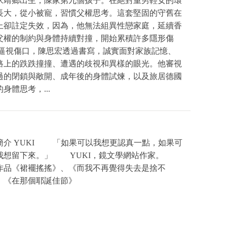
永靖鄉出生，陳家第九個孩子。在絕對重男輕女的環
長大，從小被寵，習慣父權思考。這套堅固的守舊在
上卻註定失效，因為，他無法組異性戀家庭，延續香
父權的制約與身體持續對撞，開始累積許多隱形傷
 逼視傷口，陳思宏透過書寫，誠實面對家族記憶、
路上的跌跌撞撞、遭遇的歧視和異樣的眼光。他審視
過的閉鎖與敞開、成年後的身體試煉，以及旅居德國
身體思考，...
簡介 YUKI 「如果可以我想更認真一點，如果可
我想留下來。」 YUKI，鏡文學網站作家。
作品《裙襬搖搖》、《而我不再覺得失去是捨不
、《在那個耶誕佳節》