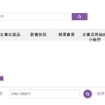
女書出版品
新書快訊
精選書展
女書店與她
小物們
展
字
排序