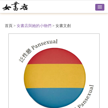
首頁
>
女書店與她的小物們
>
女書文創