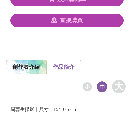
直接購買
創作者介紹
作品簡介
大
中
小
周蓉生攝影｜尺寸：15*10.5 cm