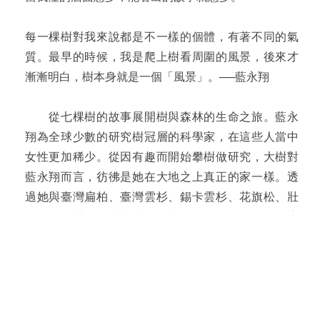
每一棵樹對我來說都是不一樣的個體，有著不同的氣
質。最早的時候，我是爬上樹看周圍的風景，後來才
漸漸明白，樹本身就是一個「風景」。──藍永翔
從七棵樹的故事展開樹與森林的生命之旅。藍永
翔為全球少數的研究樹冠層的科學家，在這些人當中
女性更加稀少。從因有趣而開始攀樹做研究，大樹對
藍永翔而言，彷彿是她在大地之上真正的家一樣。透
過她與臺灣扁柏、臺灣雲杉、錫卡雲杉、花旗松、壯
麗冷杉、世界爺與臺灣杉的相遇，我們將從不同角度
認識每一棵生長數百年到數千年的巨木。
這是一本二十年的樹冠層研究筆記。藍永翔從臺
灣扁柏開始攀樹的研究生涯，在臺灣雲杉上觀察物候
變化，並擴及錫卡雲杉等各種雲杉家族，她深入花旗