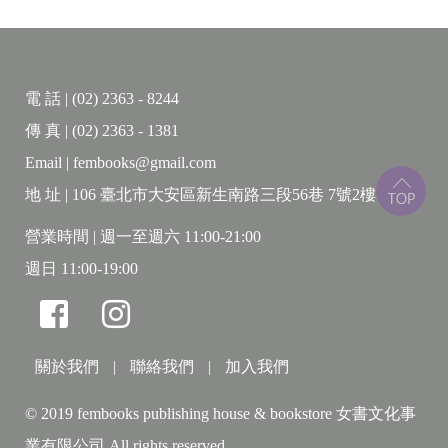
松的真菌世界，理解壯麗冷杉林的分解與循環，更從
世界爺焦黑的樹皮探討林火與氣候變遷的課題，最終
並體悟科學溝通的重要性，參與臺灣杉三姊妹甚至全
電 話 | (02) 2363 - 8244
球更多巨木的等比例照拍攝計畫。
傳 真 | (02) 2363 - 1381
Email | fembooks@gmail.com
在藍永翔的樹冠層旅程，我們不僅瞭解大樹奧妙
的有機體世界，更體會到，森林之美即便只是人的浪
地 址 | 106 臺北市大安區新生南路三段56巷 7號2樓
漫想像，但也飽含超越人類尺度的生命奧義。在一座
營業時間 | 週一至週六 11:00-21:00
森林裡面閱讀生老病死，學習大道循環，原來樹木不
週日 11:00-19:00
僅僅是在活著的時候用年輪書寫著日記，在其死亡之
後，故事仍在繼續。
關於我們
|
聯絡我們
|
加入我們
© 2019 fembooks publishing house & bookstore 女書文化事
業有限公司 All rights reserved