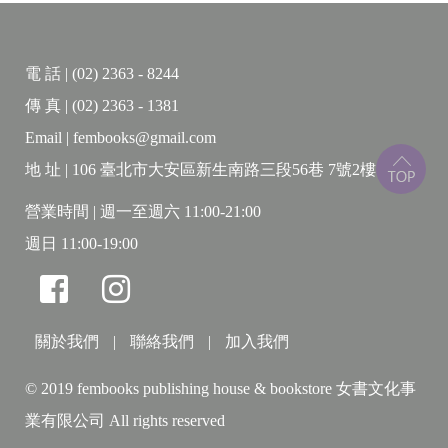
在某家電大廠總務部工作的尚成，與同事到新宿的大
型量販店挑選體脂計。他並不是為了減肥而買，而是
電 話 | (02) 2363 - 8244
為了「更有效率地消耗人生」⋯⋯
傳 真 | (02) 2363 - 1381
Email | fembooks@gmail.com
一部敘事者超乎想像、
唯有透過閱讀才能展開的文字饗宴。
地 址 | 106 臺北市大安區新生南路三段56巷 7號2樓
營業時間 | 週一至週六 11:00-21:00
這本小說就是從他體內某個〇〇〇視角出發，織成一
週日 11:00-19:00
段段前所未見的文字。
在翻頁瞬間，您將感受到「怎麼會有人這樣寫？」的
震驚與吸引力。
關於我們
|
聯絡我們
|
加入我們
© 2019 fembooks publishing house & bookstore 女書文化事
業有限公司 All rights reserved