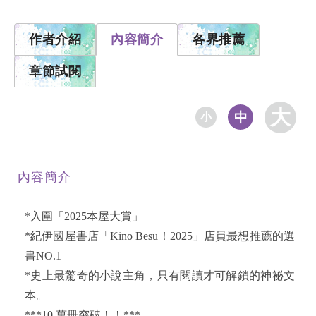
作者介紹
內容簡介
各界推薦
章節試閱
大
中
小
內容簡介
*入圍「2025本屋大賞」
*紀伊國屋書店「Kino Besu！2025」店員最想推薦的選
書NO.1
*史上最驚奇的小說主角，只有閱讀才可解鎖的神祕文
本。
***10 萬冊突破！！***