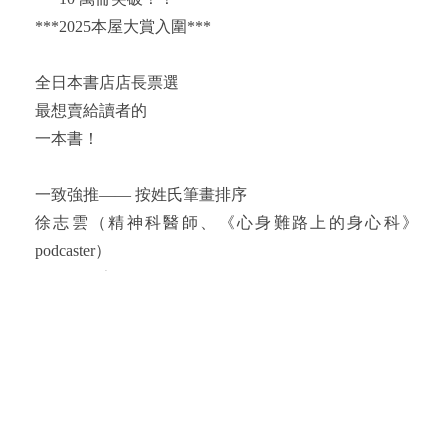
***2025本屋大賞入圍***
全日本書店店長票選
最想賣給讀者的
一本書！
一致強推—— 按姓氏筆畫排序
徐志雲（精神科醫師、《心身難路上的身心科》
podcaster）
馬欣（作家）
陳栢青（作家）
魚漿夫婦（旅日作家）
孫梓評（作家）
震撼日本文壇、最不可思議的小說話題
一場令人震愕的閱讀騷動，即將開始！