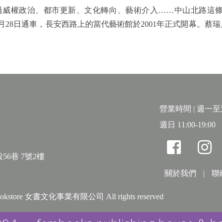
權政治、都市更新、文化轉向、藝術介入……中山北路這條
年3月28日通車，長安西路上的當代藝術館於2001年正式開幕。蔡
文創店「蘑菇」，2006年出現。迪化街一段127號的URS127是在
時間點訴說了什麼呢？
連與民權西路站之間，面臨水泥化開發的危機。在地居民積極
底，因雨水下水道整修，偶然挖掘出來的古圳道，在居民積極保
區推動景觀守護的百年記憶。這兩個由在地居民站在最前面，積
營業時間 | 週一至週六
產，更是具體推動社會進步的關鍵能量，深具啟發性。
週日 11:00-19:00
寶寧教授三十年磨一劍。從敕使街道至中山北路的時代更迭裡
56巷 7號2樓
一人千面」名角般的「中山北路」之風華物語。
關於我們
|
聯
& bookstore 女書文化事業有限公司 All rights reserved