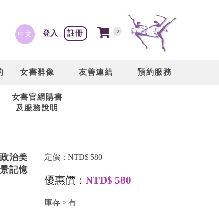
登入
註冊
0
中文
的
女書群像
友善連結
預約服務
女書官網購書
及服務說明
政治美
定價：NTD$ 580
景記憶
優惠價：
NTD$ 580
庫存 > 有