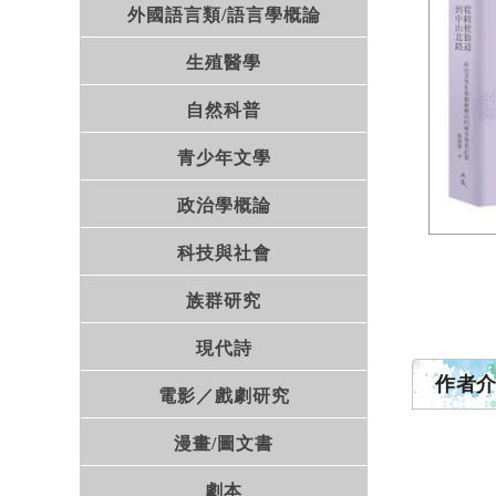
外國語言類/語言學概論
生殖醫學
自然科普
青少年文學
政治學概論
科技與社會
族群研究
現代詩
作者
電影／戲劇研究
漫畫/圖文書
劇本