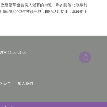
歷經繁華也曾美人遲暮的街道，舉如捷運北淡線於
瑞月舞蹈社2003年整修完成，開始活用使用；赤峰街上
2010年5月8日開始營運，捷運松山線2014年11月。
動員倡議，成功保留了原本的綠地。中山北路二段
存的主張下，得以命名為「宮前町砌石大溝」，並成為
極抵擋官僚不當決策的民間力量，不僅是臺灣社會珍
 11:00-21:00
，觀察、實地記錄與析論，那不斷被塑造、轉型，
絡我們
|
加入我們