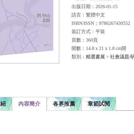
出版日期：2026-01-15
語言：繁體中文
ISBN/ISSN：9786267430552
裝訂方式：平裝
頁數：360頁
開數：14.8 x 21 x 1.8 cm開
類別：
精選書展
>
社會議題/
介紹
內容簡介
各界推薦
章節試閱