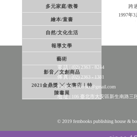
多元家庭/教養
跨過威
1997
繪本/童書
號稱首家
這幾個
自然/文化生活
報導文學
捷運雙
84巷
藝術
在地社
電 話 | (02) 2363 - 8244
影音／文創商品
貴的資
傳 真 | (02) 2363 - 1381
2021金鼎獎 ╳ 女書店｜特
Email | fembooks@gmail.com
學者殷
陳書展
地 址 | 106 臺北市大安區新生南路三段
宛若「
© 2019 fembooks publishing house 