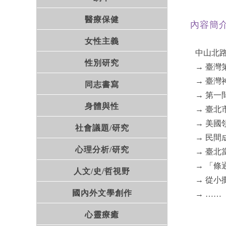
醫療保健
內容簡
女性主義
中山北
性別研究
→ 臺灣
→ 臺灣
同志書寫
→ 第
身體與性
→ 臺北
→ 美國
社會議題/研究
→ 民
心理分析/研究
→ 臺
→ 「條
人文/史/哲視野
→ 從
國內外文學創作
→ ……
心靈療癒