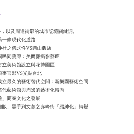
介
路，以及周邊街廓的城市記憶關鍵詞。
第一條現代化道路
神社之儀式性VS圓山飯店
一間民間藝廊：美而廉攝影藝廊
市立美術館設立與花博園區
領事官邸VS光點台北
間成立最久的藝術替代空間：新樂園藝術空間
北當代藝術館與周邊的藝術化轉向
通」商圈文化之發展
小攤販、黑手到文創之赤峰街「縉紳化」轉變