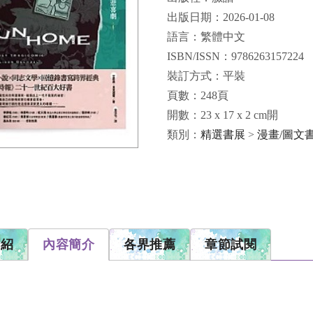
出版日期：2026-01-08
語言：繁體中文
ISBN/ISSN：9786263157224
裝訂方式：平裝
頁數：248頁
開數：23 x 17 x 2 cm開
類別：
精選書展
>
漫畫/圖文
介紹
內容簡介
各界推薦
章節試閱