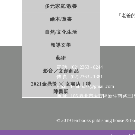
多元家庭/教養
「老爸
繪本/童書
自然/文化生活
她在一
學的高
報導文學
成長過
藝術
遠離家
電 話 | (02) 2363 - 8244
影音／文創商品
對與驚
傳 真 | (02) 2363 - 1381
2021金鼎獎 ╳ 女書店｜特
Email | fembooks@gmail.com
陳書展
旋即逝
地 址 | 106 臺北市大安區新生南路三段
屋子裡
同樣壓
© 2019 fembooks publishing house 
《歡樂
評獎決