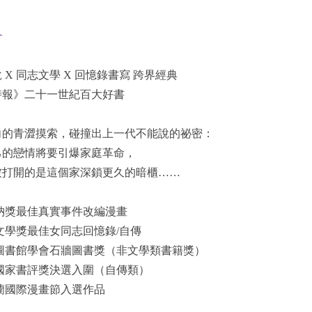
介
 X 同志文學 X 回憶錄書寫 跨界經典
時報》二十一世紀百大好書
向的青澀摸索，碰撞出上一代不能說的祕密：
己的戀情將要引爆家庭革命，
被打開的是這個家深鎖更久的暗櫃……
納獎最佳真實事件改編漫畫
文學獎最佳女同志回憶錄/自傳
國圖書館學會石牆圖書獎（非文學類書籍獎）
國國家書評獎決選入圍（自傳類）
蘭國際漫畫節入選作品