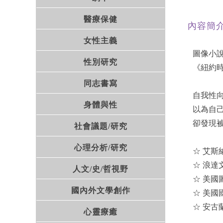
醫療保健
內容簡
女性主義
圖像小說
性別研究
《紐約
同志書寫
自我性
身體與性
以為自
卻發現
社會議題/研究
心理分析/研究
☆ 艾斯
☆ 浪達
人文/史/哲視野
☆ 美
國內外文學創作
☆ 美
☆ 安古
心靈療癒