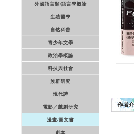
外國語言類/語言學概論
生殖醫學
自然科普
青少年文學
政治學概論
科技與社會
族群研究
現代詩
作者
電影／戲劇研究
漫畫/圖文書
劇本