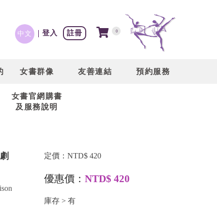
登入
註冊
0
中文
的
女書群像
友善連結
預約服務
女書官網購書
及服務說明
劇
定價：NTD$ 420
優惠價：
NTD$ 420
on
庫存 > 有