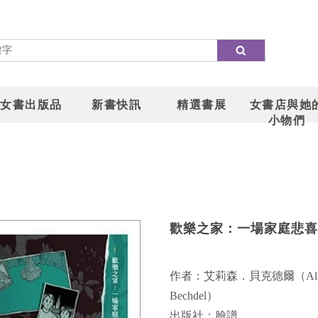
女書出版品
新書快訊
精選書展
女書店與她
小物們
歡樂之家：一場家庭悲喜
作者：艾莉森．貝克德爾（Alis
Bechdel）
出版社：臉譜