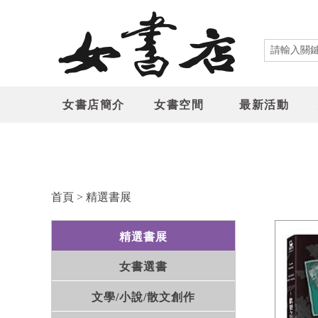
女書店簡介
女書空間
最新活動
首頁
>
精選書展
精選書展
女書選書
文學/小說/散文創作