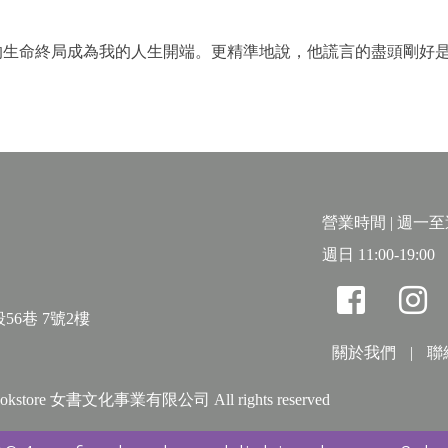
的生命終局成為我的人生開端。更精準地說，他謊言的盡頭剛好
九七○年代保守的賓州小鎮上長大，家是一座華麗的哥德式翻新
中教師，也是家族事業勉為其難的繼承人，更常是孩子們望而生
程中，她愈來愈不安於典型女孩的長髮、洋裝，倒察覺爸爸在權
鄉的大學校園、風起雲湧的平權運動浪潮中，她鼓起勇氣寫信回
營業時間 | 週一至週六
人揭露：原來，父親隱藏性向的歲月，比她還長。
週日 11:00-19:00
世的父親不但對往事守口如瓶，連真正的死因也成謎。她於是開
56巷 7號2樓
、在父母熱愛的文學作品中，尋找著他的雙重生活留下的痕跡，
關於我們
|
聯
抑、命運卻截然不同的父女獲得了什麼、又失去了多少……
& bookstore 女書文化事業有限公司 All rights reserved
之家》初版於二○○六年，旋即獲得艾斯納獎、浪達文學獎、石
選。書中對於性啟蒙及同志情慾的正面描繪，不斷觸動宗教團體