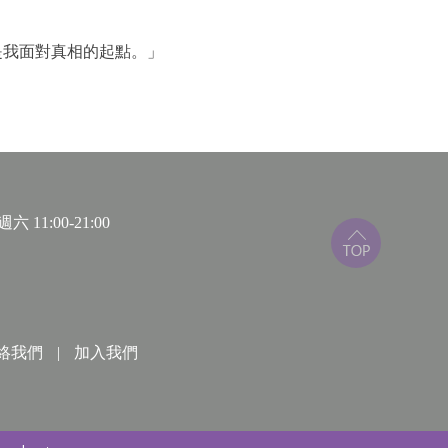
是我面對真相的起點。」
古宅，也是一間逐漸步入蕭條的葬儀社；爸爸是雅好文
畏的傳統嚴父。
威外表下對精緻優美事物的執著遠勝於她。終於，在
家宣告「我是同性戀！」，卻立刻面對母親的嚴厲反
 11:00-21:00
始細細挖掘從小到大的家庭回憶，在父親精心修繕的
審視這個悲喜交織、充滿祕密的家，讓他們這對曾經
絡我們
|
加入我們
牆圖書獎等漫畫大獎與同志文學獎項，打入美國國家書
、保守人士發動下架拒讀，使本書成為美國言論自由