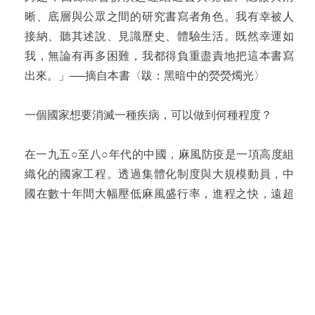
晰、底層與公眾之間的研究書寫者角色。我有幸被人
接納、聽其述說、見識歷史、體驗生活。既然幸運如
我，無論有再多困難，我都得負重盡責地把這本書寫
出來。」──摘自本書〈跋：黑暗中的熒熒燭光〉
一個國家想要消滅一種疾病，可以做到何種程度？
在一九五○至八○年代的中國，麻風防疫是一項高度組
織化的國家工程。透過集體化制度與大規模動員，中
國在數十年間大幅壓低麻風盛行率，進程之快，遠超
其他人口規模相當的國家。
但「成功」的背後，是一段幾乎被遺忘的歷史。
人類學家劉紹華耗時十餘年，訪談數十位麻風醫生、
深入麻風村與檔案現場，重建這段隱晦的防疫歷程。