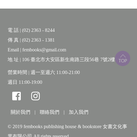
書中最動人的，是那些被戲稱為「麻風頭」的老醫
生。他們長期處於醫療體系與社會評價的邊緣，甚至
電 話 | (02) 2363 - 8244
連同行也對其工作抱持輕視。在極度匱乏與高度汙名
傳 真 | (02) 2363 - 1381
的環境中，他們除了要面對艱苦的底層醫療，還必須
Email | fembooks@gmail.com
壓抑委屈、維持專業，承擔起難以言說的情緒勞動。
地 址 | 106 臺北市大安區新生南路三段56巷 7號2樓
那些被貶抑為「活人公墓」的麻風村，則構成另一幅
營業時間 | 週一至週六 11:00-21:00
弔詭的場景。隔離，原本意味著排除與遺棄，但在政
週日 11:00-19:00
治風暴最劇烈的年代，這些孤立聚落反而成為某種寧
靜島嶼。紅衛兵因恐懼傳染而不敢進入，使部分知識
與醫療實作得以在黑暗時代中延續。
關於我們
|
聯絡我們
|
加入我們
《麻風醫生與巨變中國》初版問世後，屢獲國內外重
© 2019 fembooks publishing house & bookstore 女書文化事
要書籍獎項。此次修訂新版於COVID-19之後推出，意
義尤為深遠。當全球再次經歷大規模防疫與治理實
業有限公司 All rights reserved