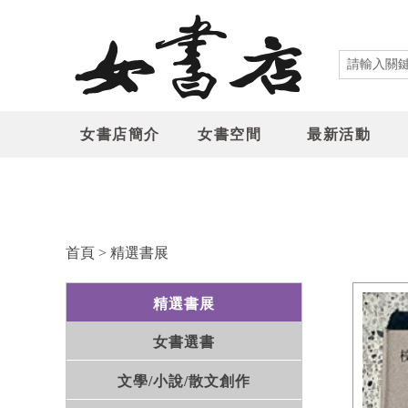
女書店簡介
女書空間
最新活動
首頁
>
精選書展
精選書展
女書選書
文學/小說/散文創作