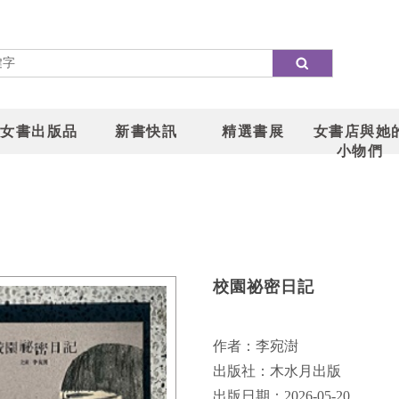
女書出版品
新書快訊
精選書展
女書店與她
小物們
校園祕密日記
作者：李宛澍
出版社：木水月出版
出版日期：2026-05-20