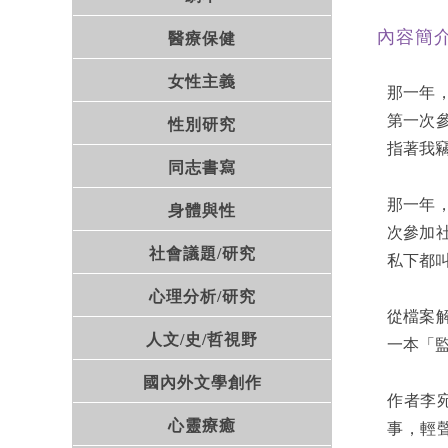
內容簡
醫療保健
女性主義
那一年
第一次
性別研究
指著我竊竊
同志書寫
那一年
身體與性
次參加
社會議題/研究
私下都叫
心理分析/研究
從檔案
人文/史/哲視野
一本「監
國內外文學創作
作者李
心靈療癒
事，輕