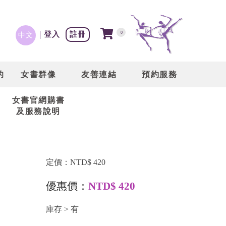
登入
註冊
0
中文
的
女書群像
友善連結
預約服務
女書官網購書
及服務說明
定價：NTD$ 420
優惠價：
NTD$ 420
庫存 > 有