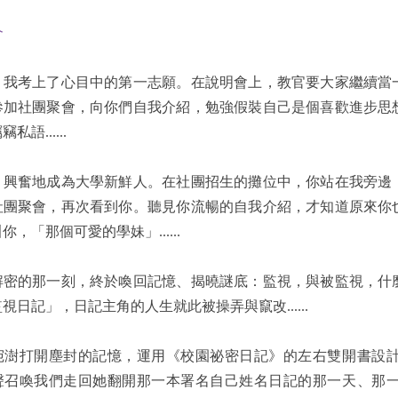
介
，我考上了心目中的第一志願。在說明會上，教官要大家繼續當
參加社團聚會，向你們自我介紹，勉強假裝自己是個喜歡進步思
私語......
，興奮地成為大學新鮮人。在社團招生的攤位中，你站在我旁邊
社團聚會，再次看到你。聽見你流暢的自我介紹，才知道原來你
你，「那個可愛的學妹」......
解密的那一刻，終於喚回記憶、揭曉謎底：監視，與被監視，什
視日記」，日記主角的人生就此被操弄與竄改......
宛澍打開塵封的記憶，運用《校園祕密日記》的左右雙開書設
聲召喚我們走回她翻開那一本署名自己姓名日記的那一天、那