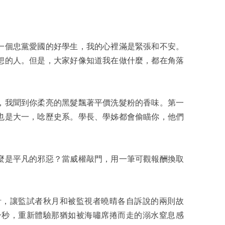
一個忠黨愛國的好學生，我的心裡滿是緊張和不安。
想的人。但是，大家好像知道我在做什麼，都在角落
，我聞到你柔亮的黑髮飄著平價洗髮粉的香味。第一
也是大一，唸歷史系。學長、學姊都會偷瞄你，他們
麼是平凡的邪惡？當威權敲門，用一筆可觀報酬換取
計，讓監試者秋月和被監視者曉晴各自訴說的兩則故
一秒，重新體驗那猶如被海嘯席捲而走的溺水窒息感