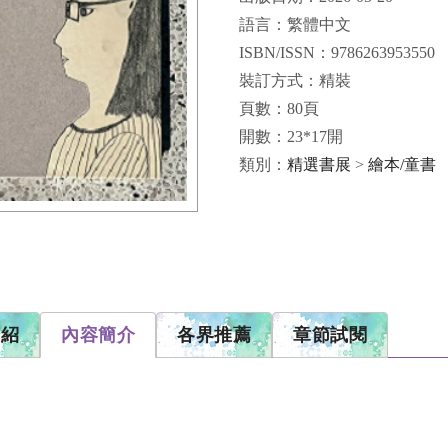
語言：繁體中文
ISBN/ISSN：9786263953550
裝訂方式：精裝
頁數：80頁
開數：23*17開
類別：
精選書展
>
繪本/童書
介紹
內容簡介
各界推薦
章節試閱