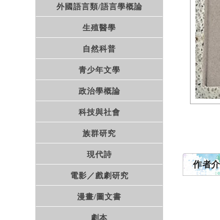
外國語言類/語言學概論
生殖醫學
自然科普
青少年文學
政治學概論
科技與社會
族群研究
現代詩
作者
電影／戲劇研究
漫畫/圖文書
劇本