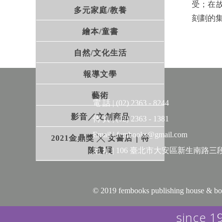
受；在
多元家庭/教養
刻劃的
繪本/童書
自然/文化生活
報導文學
藝術
電 話 | (02) 2363 - 8244
影音／文創商品
傳 真 | (02) 2363 - 1381
Email | fembooks@gmail.com
2021金鼎獎 ╳ 女書店｜特
陳書展
地 址 | 106 臺北市大安區新生南路三段
© 2019 fembooks publishing house 
since 1