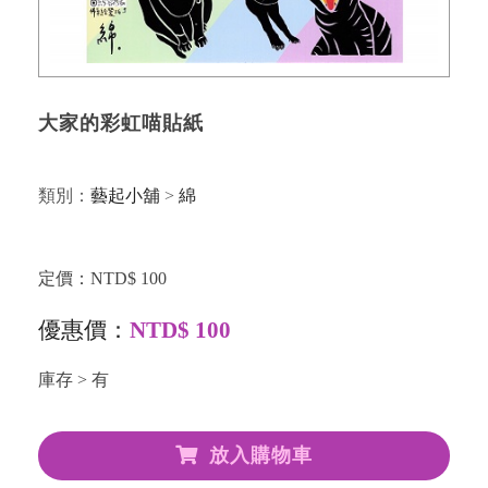
大家的彩虹喵貼紙
類別：
藝起小舖
>
綿
定價：NTD$ 100
優惠價：
NTD$ 100
庫存 > 有
放入購物車