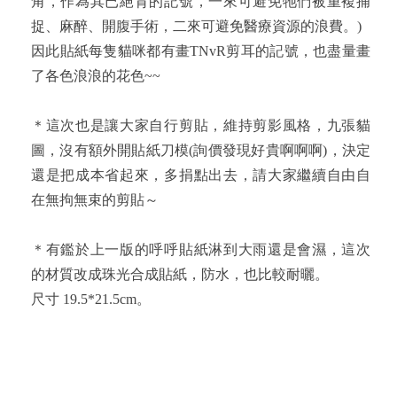
角，作為其已絕育的記號，一來可避免牠們被重複捕
捉、麻醉、開腹手術，二來可避免醫療資源的浪費。)
因此貼紙每隻貓咪都有畫TNvR剪耳的記號，也盡量畫
了各色浪浪的花色~~
＊這次也是讓大家自行剪貼，維持剪影風格，九張貓
圖，沒有額外開貼紙刀模(詢價發現好貴啊啊啊)，決定
還是把成本省起來，多捐點出去，請大家繼續自由自
在無拘無束的剪貼～
＊有鑑於上一版的呼呼貼紙淋到大雨還是會濕，這次
的材質改成珠光合成貼紙，防水，也比較耐曬。
尺寸 19.5*21.5cm。