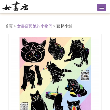
首頁
>
女書店與她的小物們
>
藝起小舖