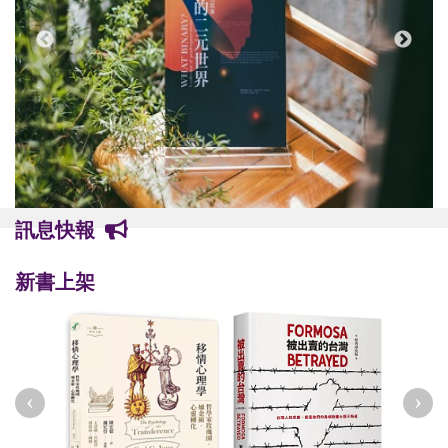
訊息快報
新書上架
‹
›