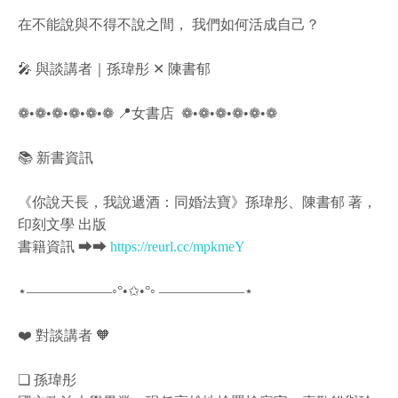
在不能說與不得不說之間， 我們如何活成自己？
🎤 與談講者｜孫瑋彤 ✕ 陳書郁
❁•❁•❁•❁•❁•❁ 📍女書店 ​ ❁•❁•❁•❁•❁•❁
📚 新書資訊
《你說天長，我說遞酒：同婚法寶》孫瑋彤、陳書郁 著，
印刻文學 出版
書籍資訊 ⮕⮕
https://reurl.cc/mpkmeY
⋆——————◦°•✩•°◦ ——————⋆
❤️️ 對談講者 🧡
❏ 孫瑋彤