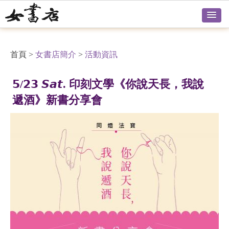
首頁
>
女書店簡介
>
活動資訊
𝟱/𝟮𝟯 𝙎𝙖𝙩. 印刻文學《你說天長，我說
遞酒》新書分享會