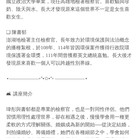
國立政治大學畢業，現任高雄地檢署檢察官。喜歡貓與珍
奶、陰天與水。長大才發現原來這個世界不一定是女生喜
歡女生。
❏ 陳書郁
澎湖地檢署主任檢察官。長年致力於環境保護與法治概念
的播種紮根，於108年、114年皆因環保案件獲得行政院環
境保護署金環獎，111年間曾獲蔡英文總統嘉勉。長大後才
發現原來喜歡一個人可以跨越性別界線。
⋆——————◦°•✩•°◦ ——————⋆
🛋️ 講座簡介
瑋彤與書郁都是專業的檢察官，也是一對同性伴侶。他們
習慣用理性處理世界，卻在相遇之後，慢慢學會用一種更
柔軟的方式理解關係。婚姻成為新的開始──從決定結婚，
到拍攝婚紗、籌備婚禮，她們在各種細節之中，學會如何