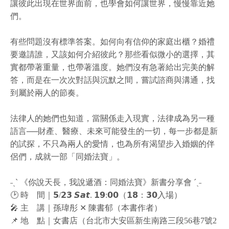
讓彼此出現在世界面前，也學會如何讓世界，慢慢靠近她
們。
有些問題沒有標準答案。如何向有信仰的家庭出櫃？婚禮
要邀請誰，又該如何介紹彼此？那些看似微小的選擇，其
實都帶著重量，也帶著溫度。她們沒有急著給出完美的解
答，而是在一次次對話與沉默之間，嘗試諮商與溝通，找
到屬於兩人的節奏。
法律人的她們也知道，當關係走入現實，法律成為另一種
語言──財產、醫療、未來可能發生的一切，每一步都是新
的試探，不只為兩人的愛情，也為所有渴望步入婚姻的伴
侶們，成就一部「同婚法寶」。
˗ˏˋ 《你說天長，我說遞酒：同婚法寶》新書分享會 ´ˎ˗
🕑 時 間｜𝟱/𝟮𝟯 𝙎𝙖𝙩. 𝟭𝟵:𝟬𝟬（𝟭𝟴：𝟯𝟬入場）
🎤 主 講｜孫瑋彤 ✕ 陳書郁（本書作者）
📌 地 點｜女書店（台北市大安區新生南路三段56巷7號2