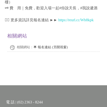
樓）
🗝️ 費 用｜免費，歡迎入場一起#你說天長，#我說遞酒
🏳️‍🌈 更多資訊詳見報名連結 ►►
https://reurl.cc/Wb8kpk
相關網站
相關網站：
🌟 報名連結 (另開視窗)
電 話 | (02) 2363 - 8244