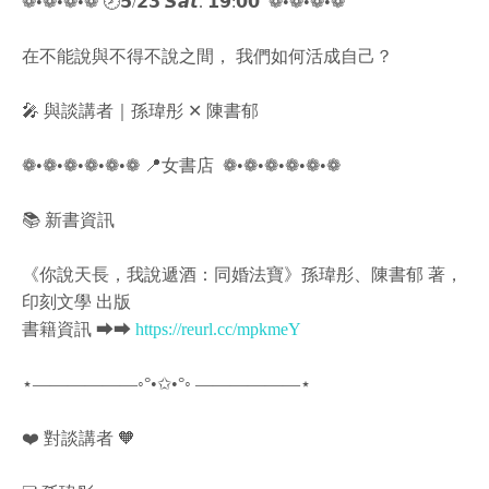
❁•❁•❁•❁ 🕗𝟱/𝟮𝟯 𝙎𝙖𝙩. 𝟭𝟵:𝟬𝟬 ​ ❁•❁•❁•❁
在不能說與不得不說之間， 我們如何活成自己？
🎤 與談講者｜孫瑋彤 ✕ 陳書郁
❁•❁•❁•❁•❁•❁ 📍女書店 ​ ❁•❁•❁•❁•❁•❁
📚 新書資訊
《你說天長，我說遞酒：同婚法寶》孫瑋彤、陳書郁 著，
印刻文學 出版
書籍資訊 ⮕⮕
https://reurl.cc/mpkmeY
⋆——————◦°•✩•°◦ ——————⋆
❤️️ 對談講者 🧡