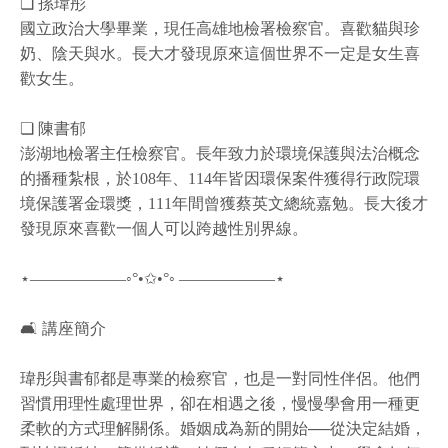
❏ 孫瑋彤
國立政治大學畢業，現任高雄地檢署檢察官。喜歡貓與珍
奶、陰天與水。長大才發現原來這個世界不一定是女生喜
歡女生。
❏ 陳書郁
澎湖地檢署主任檢察官。長年致力於環境保護與法治概念
的播種紮根，於108年、114年皆因環保案件獲得行政院環
境保護署金環獎，111年間曾獲蔡英文總統嘉勉。長大後才
發現原來喜歡一個人可以跨越性別界線。
⋆——————◦°•✩•°◦ ——————⋆
🛋️ 講座簡介
瑋彤與書郁都是專業的檢察官，也是一對同性伴侶。他們
習慣用理性處理世界，卻在相遇之後，慢慢學會用一種更
柔軟的方式理解關係。婚姻成為新的開始──從決定結婚，