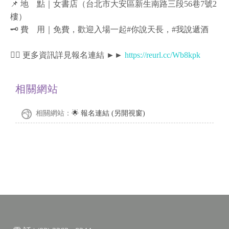
📌 地 點｜女書店（台北市大安區新生南路三段56巷7號2
樓）
🗝️ 費 用｜免費，歡迎入場一起#你說天長，#我說遞酒
🏳️‍🌈 更多資訊詳見報名連結 ►►
https://reurl.cc/Wb8kpk
相關網站
相關網站：
🌟 報名連結 (另開視窗)