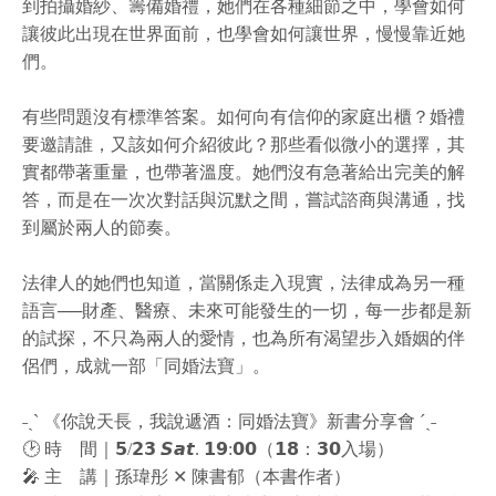
到拍攝婚紗、籌備婚禮，她們在各種細節之中，學會如何
讓彼此出現在世界面前，也學會如何讓世界，慢慢靠近她
們。
有些問題沒有標準答案。如何向有信仰的家庭出櫃？婚禮
要邀請誰，又該如何介紹彼此？那些看似微小的選擇，其
實都帶著重量，也帶著溫度。她們沒有急著給出完美的解
答，而是在一次次對話與沉默之間，嘗試諮商與溝通，找
到屬於兩人的節奏。
法律人的她們也知道，當關係走入現實，法律成為另一種
語言──財產、醫療、未來可能發生的一切，每一步都是新
的試探，不只為兩人的愛情，也為所有渴望步入婚姻的伴
侶們，成就一部「同婚法寶」。
˗ˏˋ 《你說天長，我說遞酒：同婚法寶》新書分享會 ´ˎ˗
🕑 時 間｜𝟱/𝟮𝟯 𝙎𝙖𝙩. 𝟭𝟵:𝟬𝟬（𝟭𝟴：𝟯𝟬入場）
🎤 主 講｜孫瑋彤 ✕ 陳書郁（本書作者）