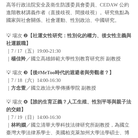
高等行政法院安全及衛生防護委員會委員、CEDAW 公約
進階教材講義作者（直接歧視、間接歧視）。研究焦點為
國家與社會關係、社會運動、性別政治、中國研究。
💡 場次 ❷
【社運女性研究：性別化的權力、後女性主義與
社運親職】
｜7 / 17（五）19:00-21:30
｜
楊佳羚
／國立高雄師範大學性別教育研究所 副教授
💡 場次 ❸
【後#MeToo時代的迴避者與旁觀者？】
｜7 / 18（六）14:00-16:30
｜
方念萱
／國立政治大學傳播學院 副教授
💡 場次 ❹
【誰的生育正義？人工生殖、性別平等與親子法
的交錯】
｜7 / 19（日）14:00-16:30
｜
林昀嫺
／國立清華大學科技法律研究所副教授，為國立
臺灣大學法律系學士、美國柏克萊加州大學法學碩士、博