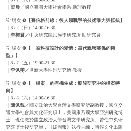
｜
梁晨
／國立臺灣大學社會學系 助理教授
💡 場次 ❼
【賽伯格前線：後人類戰爭的技術暴力與抵抗】
｜8 / 2（日）14:00-16:30
｜
李梅君
／中央研究院民族學研究所 助研究員
💡 場次 ❽
【「被科技設計的愛情：當代親密關係的轉
型」】
｜8 / 7（五）19:00-21:30
｜
李佩雯
／世新大學性別研究所 教授
💡 場次 ❾
【「檔案」的有機生成：酷兒研究中的檔案轉
向】
｜8 / 8（六）14:00-16:30
｜
陳佩甄
／國立政治大學台灣文學研究所副教授，國立交
通大學社會與文化研究碩士，美國康乃爾大學亞洲研究博
士。現任教於國立政治大學台灣文學研究所。曾任中央研
究院博士後研究員，《破周報》執行主編，時報文化出版