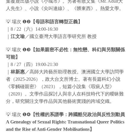
葉覆鹿出版小說《小城市》。另著有散文集《Mr. Adult大
人先生》、小說《尖叫連線》、《髒東西》。熱愛文學。
💡 場次 ❶❷
【母語和語言轉型正義】
｜8 / 22（六）14:00-16:30
｜
江文瑜
／國立臺灣大學語言學研究所 教授
💡 場次 ❶❸
【如果親密不必性：無性戀、科幻與另類關係
可能】
｜8 / 27（四）19:00-21:30
｜
林新惠
／高師大跨藝所助理教授。澳洲國立大學訪問學
者（2025-2026），政大台文所博士。著有長篇科幻小說
《零觸碰親密》（2023），短篇小說集《瑕疵人型》
（2020）。文學作品探討人與非人在科技時代下的曖昧難
分，研究關注文學作品與其他藝術實踐的跨域交織。
💡 場次 ❶❹
【性權的系譜學：跨國酷兒政治與反性別動員
A Genealogy of Sexual Rights: Transnational Queer Politics
and the Rise of Anti-Gender Mobilisations】