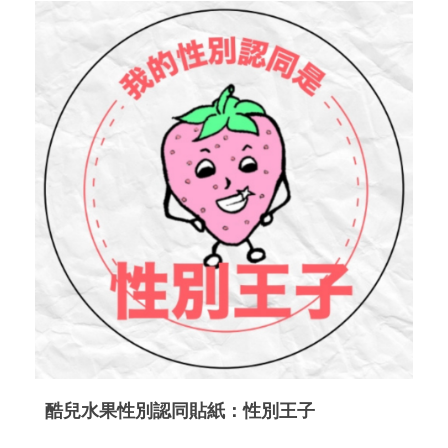
酷兒水果性別認同貼紙：性別王子