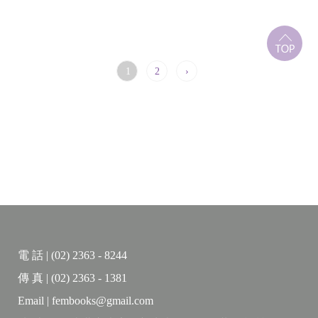
1
2
›
電 話 | (02) 2363 - 8244
傳 真 | (02) 2363 - 1381
Email | fembooks@gmail.com