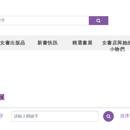
女書出版品
新書快訊
精選書展
女書店與她
小物們
展
字
排序