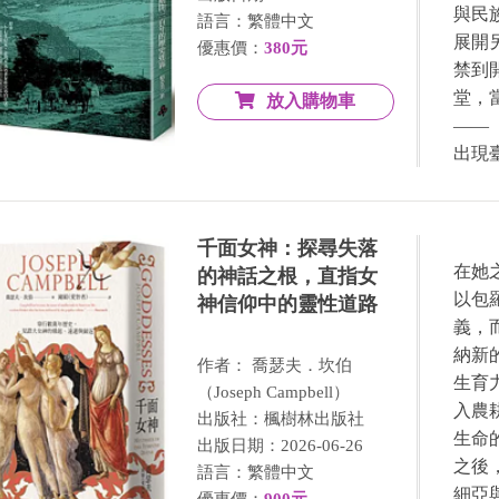
與民
語言：繁體中文
展開
優惠價：
380元
禁到
堂，
放入購物車
——
出現臺
千面女神：探尋失落
在她
的神話之根，直指女
以包
神信仰中的靈性道路
義，
納新
作者： 喬瑟夫．坎伯
生育
（Joseph Campbell）
入農
出版社：楓樹林出版社
生命
出版日期：2026-06-26
之後
語言：繁體中文
細亞
優惠價：
900元