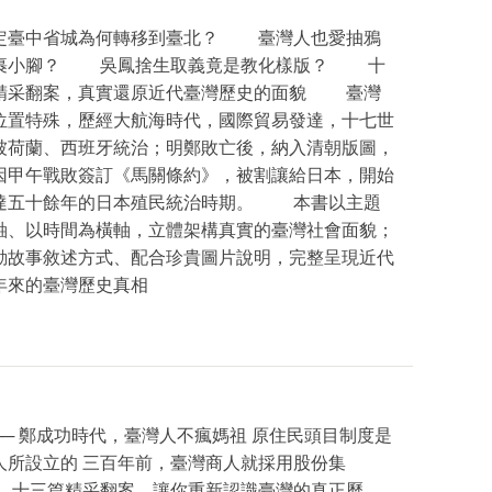
臺中省城為何轉移到臺北？ 臺灣人也愛抽鴉
裹小腳？ 吳鳳捨生取義竟是教化樣版？ 十
精采翻案，真實還原近代臺灣歷史的面貌 臺灣
位置特殊，歷經大航海時代，國際貿易發達，十七世
被荷蘭、西班牙統治；明鄭敗亡後，納入清朝版圖，
因甲午戰敗簽訂《馬關條約》，被割讓給日本，開始
達五十餘年的日本殖民統治時期。 本書以主題
軸、以時間為橫軸，立體架構真實的臺灣社會面貌；
動故事敘述方式、配合珍貴圖片說明，完整呈現近代
年來的臺灣歷史真相
── 鄭成功時代，臺灣人不瘋媽祖 原住民頭目制度是
人所設立的 三百年前，臺灣商人就採用股份集
… 十三篇精采翻案，讓你重新認識臺灣的真正歷