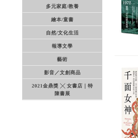
多元家庭/教養
繪本/童書
自然/文化生活
報導文學
藝術
影音／文創商品
2021金鼎獎 ╳ 女書店｜特
陳書展