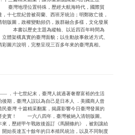
 臺灣地理位置特殊，歷經大航海時代，國際貿
達，十七世紀曾被荷蘭、西班牙統治；明鄭敗亡後，
清朝版圖，政權變動頻仍，族群融合多樣，文化發展
。 本書以歷史主題為縱軸、以近四百年時間為
，立體架構真實的臺灣面貌；以生動故事敘述方式、
精彩圖片說明，完整呈現三百多年來的臺灣真相。
—— ．十七世紀末，臺灣人就過著奢靡富裕的生活
治後期，臺灣人誤以為自己是日本人 ．美國商人曾
殖民臺灣 十篇精采翻案，揭露影響今日臺灣發展的
要史實！ 一六八四年，臺灣被納入清朝版圖。
年來，歷經甲午戰敗後簽訂《馬關條約》，被割讓給
，開始長達五十餘年的日本殖民統治，以及不同制度