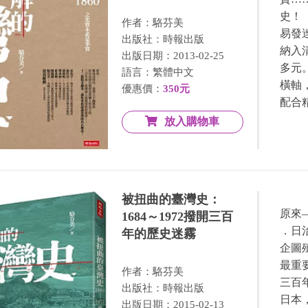
史！
作者：駱芬美
易發
出版社：時報出版
納入
出版日期：2013-02-25
多元
語言：繁體中文
橫軸
優惠價：
350元
配合
放入購物車
被扭曲的臺灣史：
原來
1684～1972撥開三百
．日
年的歷史迷霧
企圖
最重
作者：駱芬美
三百
出版社：時報出版
日本
出版日期：2015-02-13