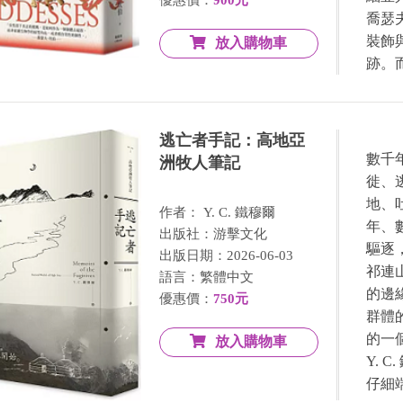
喬瑟
裝飾
放入購物車
跡。
逃亡者手記：高地亞
數千
洲牧人筆記
徙、
地、
作者： Y. C. 鐵穆爾
年、
出版社：游擊文化
驅逐
出版日期：2026-06-03
祁連
語言：繁體中文
的邊
優惠價：
750元
群體
的一
放入購物車
Y.
仔細