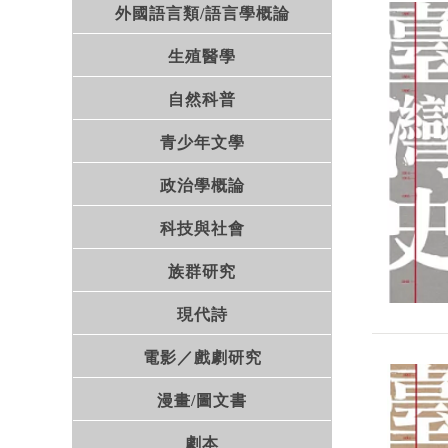
外國語言類/語言學概論
生殖醫學
自然科普
青少年文學
政治學概論
科技與社會
族群研究
現代詩
電影／戲劇研究
漫畫/圖文書
劇本