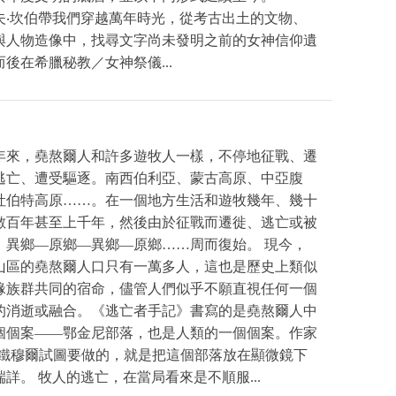
夫‧坎伯帶我們穿越萬年時光，從考古出土的文物、
與人物造像中，找尋文字尚未發明之前的女神信仰遺
而後在希臘秘教／女神祭儀...
年來，堯熬爾人和許多遊牧人一樣，不停地征戰、遷
逃亡、遭受驅逐。南西伯利亞、蒙古高原、中亞腹
吐伯特高原……。在一個地方生活和遊牧幾年、幾十
數百年甚至上千年，然後由於征戰而遷徙、逃亡或被
，異鄉—原鄉—異鄉—原鄉……周而復始。 現今，
山區的堯熬爾人口只有一萬多人，這也是歷史上類似
緣族群共同的宿命，儘管人們似乎不願直視任何一個
的消逝或融合。《逃亡者手記》書寫的是堯熬爾人中
個個案——鄂金尼部落，也是人類的一個個案。作家
 C. 鐵穆爾試圖要做的，就是把這個部落放在顯微鏡下
端詳。 牧人的逃亡，在當局看來是不順服...