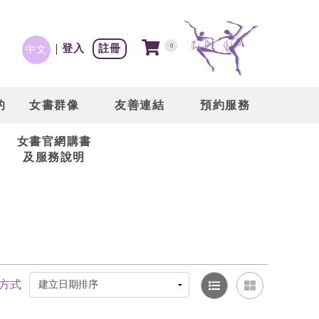
登入
註冊
0
中文
的
女書群像
友善連結
預約服務
女書官網購書
及服務說明
方式