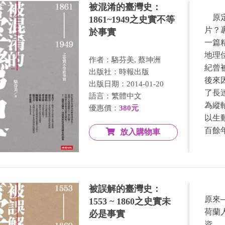
被混淆的臺灣史：
原定
1861~1949之史實不等
片？
於事實
一篇
地理
作者：駱芬美, 蔡坤洲
紀曾
出版社：時報出版
後來
出版日期：2014-01-20
了長
語言：繁體中文
為縱
優惠價：
380元
以生
百餘
放入購物車
被誤解的臺灣史：
原來
1553 ~ 1860之史實未
荷蘭
必是事實
資…