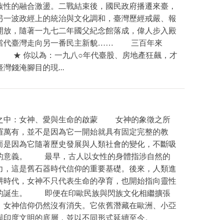
族性的融合激盪。二戰結束後，國民政府播遷來臺，
另一波政經上的統治與文化調和，臺灣歷經戒嚴、報
開放，隨著一九七二年國父紀念館落成，偉人步入殿
當代臺灣走向另一番民主新貌…… 三百年來
 ★ 你以為：一九八○年代臺股、房地產狂飆，才
灣錢淹腳目的現...
之中：女神、愛與生命的啟蒙 女神的象徵之所
羅萬有，並不是因為它一開始就具有固定完整的教
而是因為它隨著歷史發展與人類社會的變化，不斷吸
的意義。 最早，古人以女性的身體指涉自然的
力，這是舊石器時代信仰的重要基礎。後來，人類進
耕時代，女神不只代表生命的孕育，也開始指向靈性
的誕生。 即便在印歐民族與閃族文化相繼擴張
，女神信仰仍然沒有消失。它依舊潛藏在歐洲、小亞
與印度文明的底層，並以不同形式延續至今。