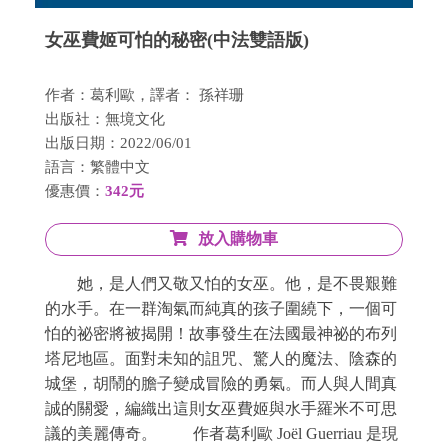
女巫費姬可怕的秘密(中法雙語版)
作者：葛利歐，譯者： 孫祥珊
出版社：無境文化
出版日期：2022/06/01
語言：繁體中文
優惠價：
342元
放入購物車
她，是人們又敬又怕的女巫。他，是不畏艱難
的水手。在一群淘氣而純真的孩子圍繞下，一個可
怕的祕密將被揭開！故事發生在法國最神祕的布列
塔尼地區。面對未知的詛咒、驚人的魔法、陰森的
城堡，胡鬧的膽子變成冒險的勇氣。而人與人間真
誠的關愛，編織出這則女巫費姬與水手羅米不可思
議的美麗傳奇。 作者葛利歐 Joël Guerriau 是現