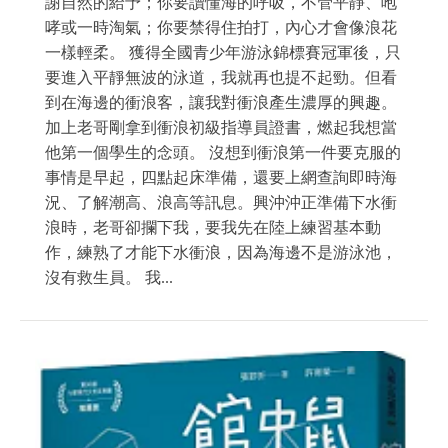
謝自然的給予；你要讀懂海的呼吸，不管平靜、咆
哮或一時淘氣；你要禁得住拍打，內心才會像浪花
一樣輕柔。 獲得全國青少年游泳錦標賽冠軍後，只
要進入平靜無波的泳道，我就再也提不起勁。但看
到在海邊的衝浪客，讓我對衝浪產生濃厚的興趣。
加上老哥剛拿到衝浪初級指導員證書，燃起我想當
他第一個學生的念頭。 沒想到衝浪第一件要克服的
事情是早起，四點起床準備，還要上網查詢即時海
況、了解潮高、浪高等訊息。興沖沖正準備下水衝
浪時，老哥卻攔下我，要我先在陸上練習基本動
作，練熟了才能下水衝浪，因為海邊不是游泳池，
沒有救生員。 我...