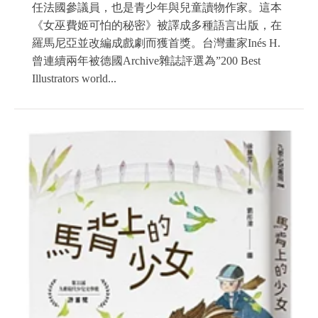
任法國參議員，也是青少年與兒童讀物作家。這本
《女巫費姬可怕的秘密》被譯成多種語言出版，在
羅馬尼亞並改編成戲劇而獲首獎。台灣畫家Inés H.
曾連續兩年被德國Archive雜誌評選為”200 Best
Illustrators world...