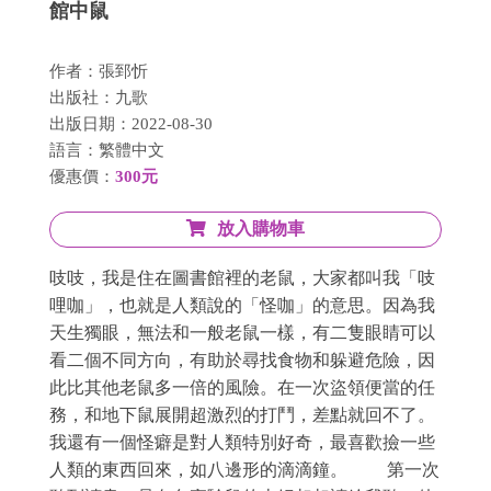
館中鼠
作者：張郅忻
出版社：九歌
出版日期：2022-08-30
語言：繁體中文
優惠價：
300元
放入購物車
吱吱，我是住在圖書館裡的老鼠，大家都叫我「吱
哩咖」，也就是人類說的「怪咖」的意思。因為我
天生獨眼，無法和一般老鼠一樣，有二隻眼睛可以
看二個不同方向，有助於尋找食物和躲避危險，因
此比其他老鼠多一倍的風險。在一次盜領便當的任
務，和地下鼠展開超激烈的打鬥，差點就回不了。
我還有一個怪癖是對人類特別好奇，最喜歡撿一些
人類的東西回來，如八邊形的滴滴鐘。 第一次