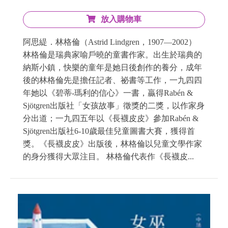
放入購物車
阿思緹．林格倫（Astrid Lindgren，1907—2002）
林格倫是瑞典家喻戶曉的童書作家。出生於瑞典的
納斯小鎮，快樂的童年是她日後創作的養分，成年
後的林格倫先是擔任記者、祕書等工作，一九四四
年她以《碧蒂-瑪利的信心》一書，贏得Rabén &
Sjötgren出版社「女孩故事」徵獎的二獎，以作家身
分出道；一九四五年以《長襪皮皮》參加Rabén &
Sjötgren出版社6-10歲最佳兒童圖書大賽，獲得首
獎。《長襪皮皮》出版後，林格倫以兒童文學作家
的身分獲得大眾注目。 林格倫代表作《長襪皮...