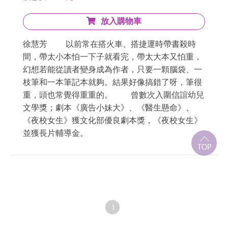
放入購物車
徐慧芳 以前常在搭火車、搭捷運時帶書殺時
間，帶太小本怕一下子就看完，帶太大本又怕重，
幻想若能從讀者變身成為作者，只要一顆腦袋、一
枝筆和一本筆記本就夠。結果好像搞錯了呀，筆很
重，頭也常覺得重重的。 曾數次入圍信誼幼兒
文學獎；劇本《廣告小妹大》、《醫生懸命》、
《夜校女生》獲文化部優良劇本獎，《夜校女生》
並獲長片輔導金。
1