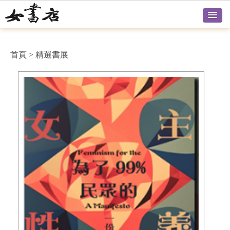
首頁
>
精選書展