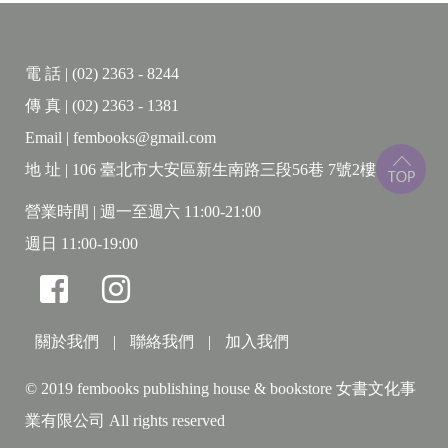
輯三：火車快飛
每晚，坐在乘客稀疏的平快火車內，黯淡的燈光
電 話 | (02) 2363 - 8244
彷彿骯髒黏稠的液體，我偶爾還能目睹一些令人驚愕
傳 真 | (02) 2363 - 1381
的景象。例如一尾巨大的三葉蟲，或者魚蠣，悄悄地
Email | fembooks@gmail.com
游入我所在的這一節車廂……。
地 址 | 106 臺北市大安區新生南路三段56巷 7號2樓
輯四：窗口
營業時間 | 週一至週六 11:00-21:00
所謂的「一件事」和「陶醉」，應該就是煩勞愁
週日 11:00-19:00
苦的生命之屋裡，那一扇打開的窗子罷。
輯五：紅蟳
它們想念大海的體溫、節奏和聲響嗎？在漆黑的
關於我們
|
聯絡我們
|
加入我們
絕望裡，它們是否經常喃喃默禱，向一位掌管水族的
© 2019 fembooks publishing house & bookstore 女書文化事
神祇──或許擁有蟳的形象──申訴祈求？在它們的禱詞
裡，是否也有諸如此類的句子：「我們日用的飲食，
業有限公司 All rights reserved
今日賜給我們。免了我們的債，如同我們免了人的