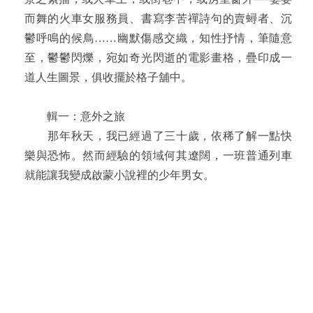
而舞的火車女服務員、書寫李苦禪詩句的賣蟳者、沉
鬱呼鳴的候鳥……幽默傷感交織，知性抒情，筆隨意
至，鬱鬱閃爍，宛如奇光閃逝的電影畫格，疊印成一
道人生圖景，俱收擺於格子舖中。
輯一：意外之旅
那年秋天，我已經過了三十歲，依稀了解一點快
樂與恐怖。然而經驗的領域何其遼闊，一班普通列車
就能讓我變成啟蒙小說裡的少年男女。
輯二：誤認
一個男人在初次見到我時──正確地說，在見到我
的最初的幾秒鐘裡──便已經完整地認識我了。他已經
為我找好職業、食物、書籍、運動項目；當然，他更
為我備妥了襪子與妻子。