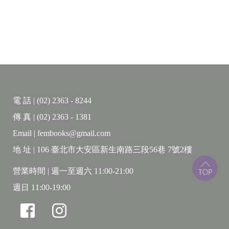
電 話 | (02) 2363 - 8244
傳 真 | (02) 2363 - 1381
Email | fembooks@gmail.com
地 址 | 106 臺北市大安區新生南路三段56巷 7號2樓
營業時間 | 週一至週六 11:00-21:00
週日 11:00-19:00