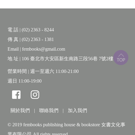
★政府可以做些什麼
★科技公司可以做些什麼
★學校可以做些什麼
電 話 | (02) 2363 - 8244
★父母可以做些什麼
傳 真 | (02) 2363 - 1381
Email | fembooks@gmail.com
本書特色
地 址 | 106 臺北市大安區新生南路三段56巷 7號2樓
◆手機問世後，以玩耍為主的童年在一九八○年代
營業時間 | 週一至週六 11:00-21:00
開始式微，在二○一○年代初被「以手機為主的童年」
週日 11:00-19:00
取代。被當成白老鼠的Z世代出現重大身心狀況，他們
的童年在3C產品的制約下，被剝奪了以遊戲、實體互
動與獨立探索為基礎的學習過程。
關於我們
|
聯絡我們
|
加入我們
◆本書提出童年大重塑是如何干擾兒童的社交和
© 2019 fembooks publishing house & bookstore 女書文化事
神經發育，如睡眠剝奪、注意力碎片化、上癮。
業有限公司 All rights reserved