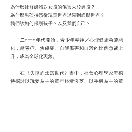
為什麼社群媒體對女孩的傷害大於男孩？
為什麼男孩持續從現實世界退縮到虛擬世界？
我們該如何保護孩子？以及我們自己？
二○一○年代開始，青少年精神／心理健康急遽惡
化，憂鬱症、焦慮症、自我傷害和自殺的比例急遽上
升，成為全球化現象。
在《失控的焦慮世代》書中，社會心理學家海德
特探討以玩耍為主的童年逐漸沒落、以手機為主的童
年抬頭的趨勢，並歸納出為什麼智慧型手機、社群媒
體和大型科技，成為全世界青少年心理健康崩潰的主
因。
本書也指出：為了讓孩子有更健康的童年──