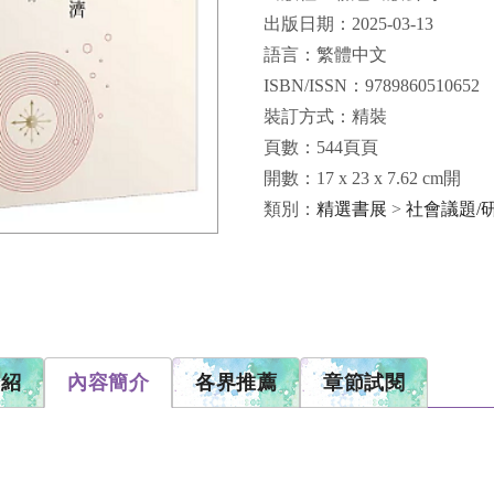
出版日期：2025-03-13
語言：繁體中文
ISBN/ISSN：9789860510652
裝訂方式：精裝
頁數：544頁頁
開數：17 x 23 x 7.62 cm開
類別：
精選書展
>
社會議題/
介紹
內容簡介
各界推薦
章節試閱