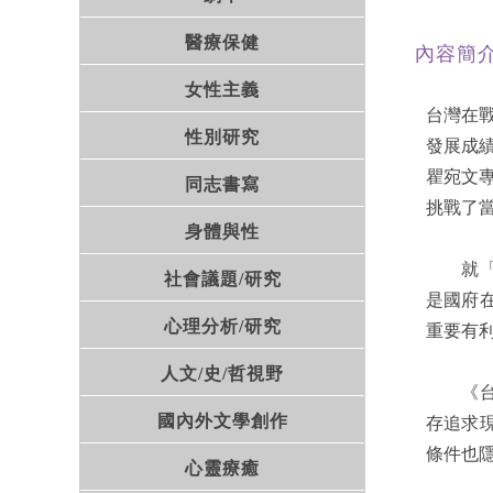
醫療保健
內容簡
女性主義
台灣在
性別研究
發展成
瞿宛文
同志書寫
挑戰了
身體與性
就「如
社會議題/研究
是國府
心理分析/研究
重要有
人文/史/哲視野
《台灣
國內外文學創作
存追求
條件也
心靈療癒