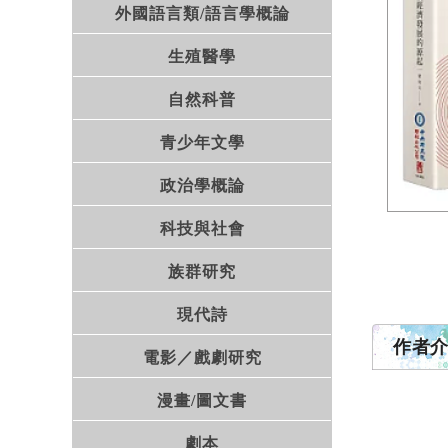
外國語言類/語言學概論
生殖醫學
自然科普
青少年文學
政治學概論
科技與社會
族群研究
現代詩
作者
電影／戲劇研究
漫畫/圖文書
劇本