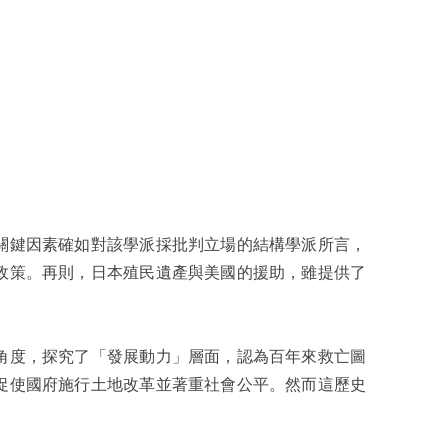
鍵因素確如對該學派採批判立場的結構學派所言，
政策。再則，日本殖民遺產與美國的援助，雖提供了
。
度，探究了「發展動力」層面，認為百年來救亡圖
促使國府施行土地改革並著重社會公平。然而這歷史