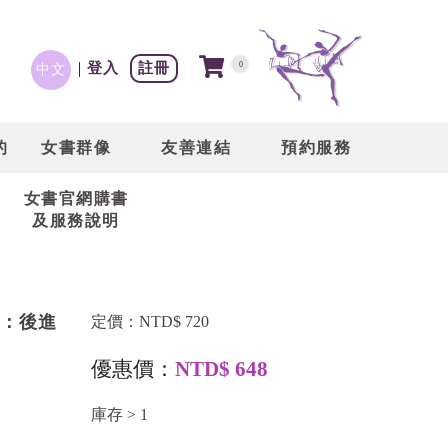
登入
註冊
0
中文
的
女書群像
友善連結
預約服務
女書官網購書
及服務說明
：後進
定價：NTD$ 720
優惠價：
NTD$ 648
庫存 > 1