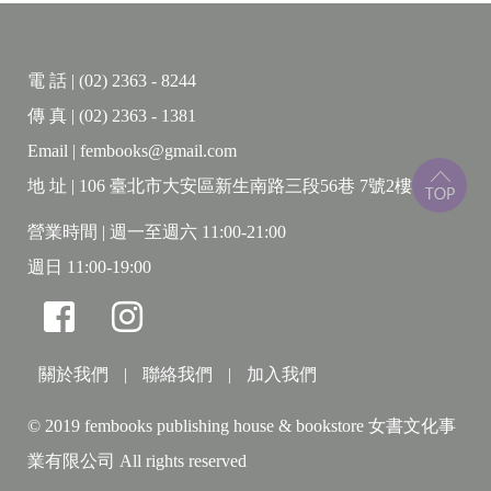
絮語
電 話 | (02) 2363 - 8244
傳 真 | (02) 2363 - 1381
臉書時代的台灣，直指世代鴻溝與人心異境的解碼直
Email | fembooks@gmail.com
播
一部關於徒勞的渴望之書，也是愛與語言的沙之書
地 址 | 106 臺北市大安區新生南路三段56巷 7號2樓
營業時間 | 週一至週六 11:00-21:00
身體不再是靈魂的居所，靈魂化為電流，奔入虛擬的
週日 11:00-19:00
時空，
愛情果真是名符其實的來電，而戀人的名字是一個帳
號。
新戀情就是新頁面，開啓變按鍵，結束只須滑掉。
關於我們
|
聯絡我們
|
加入我們
戀人的功能越來越像手機上的應用程式，用來增添生
© 2019 fembooks publishing house & bookstore 女書文化事
活的美妙與方便，
過段日子生膩，遺忘，一秒鐘空檔突然想起來，隨手
業有限公司 All rights reserved
刪掉。