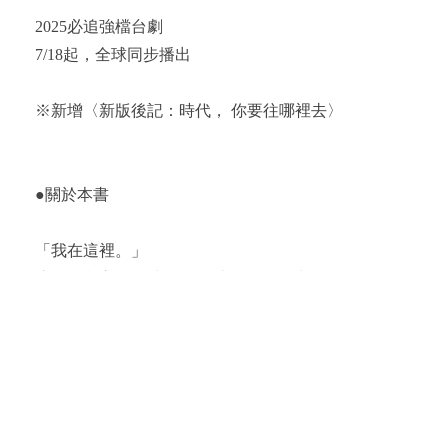
2025必追強檔台劇
7/18起，全球同步播出
※新增〈新版後記：時代， 你要往哪裡去〉
●關於本書
「我在這裡。」
這是自我高張的時代，所以是自私的時代。
這也是自戀甚於戀人的時代，因而是苦戀的時代。
當無數的世界可以輕易召喚到眼前，
卻始終不能讓另一人成為自己的世界。
永遠的第三人——胡晴舫
重要小說力作，為我們演繹一段台灣網路時代的戀人