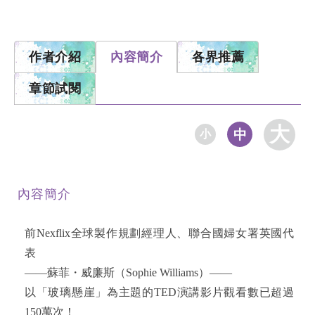
作者介紹
內容簡介
各界推薦
章節試閱
大
中
小
內容簡介
前Nexflix全球製作規劃經理人、聯合國婦女署英國代
表
——蘇菲・威廉斯（Sophie Williams）——
以「玻璃懸崖」為主題的TED演講影片觀看數已超過
150萬次！