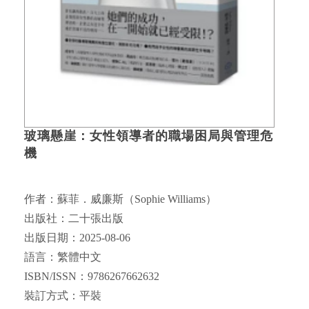
玻璃懸崖：女性領導者的職場困局與管理危
機
作者：蘇菲．威廉斯（Sophie Williams）
出版社：二十張出版
出版日期：2025-08-06
語言：繁體中文
ISBN/ISSN：9786267662632
裝訂方式：平裝