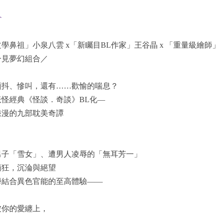
介
學鼻祖」小泉八雲 x「新矚目BL作家」王谷晶 x 「重量級繪師
一見夢幻組合／
顫抖、慘叫，還有……歡愉的喘息？
妖怪經典《怪談．奇談》BL化—
浪漫的九部耽美奇譚
男子「雪女」、遭男人凌辱的「無耳芳一」
癲狂，沉淪與絕望
學結合異色官能的至高體驗——
被你的愛纏上，