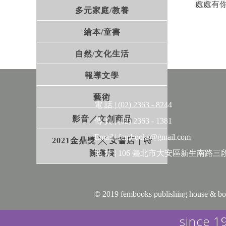
處處有
多元家庭/教養
繪本/童書
＃「啊
男子美
自然/文化生活
轉頭一
──〈雪
報導文學
藝術
＃「那
電 話 | (02) 2363 - 8244
被趕出
影音／文創商品
傳 真 | (02) 2363 - 1381
──〈男
Email | fembooks@gmail.com
2021金鼎獎 ╳ 女書店｜特
陳書展
地 址 | 106 臺北市大安區新生南路三段
日本妖
揉合以
趣」性
© 2019 fembooks publishing house 
戀，被
since 1