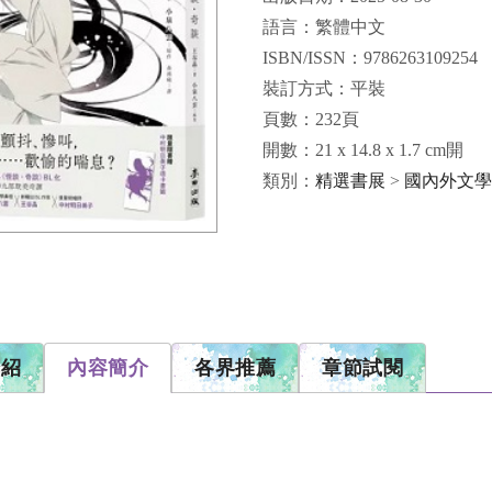
語言：繁體中文
ISBN/ISSN：9786263109254
裝訂方式：平裝
頁數：232頁
開數：21 x 14.8 x 1.7 cm開
類別：
精選書展
>
國內外文學
介紹
內容簡介
各界推薦
章節試閱