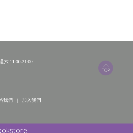
 11:00-21:00
卻也是一連串悲慘的開端……
材自日本流傳已久的民間奇譚，其深厚的文學底蘊，
絡我們
|
加入我們
事，由從小視BL為人生支柱，志在打破「僵硬而無
，內容與風格豐厚多變──糾葛的悲戀、情深似海的熱
獨具的BL奇譚初登場！
ookstore