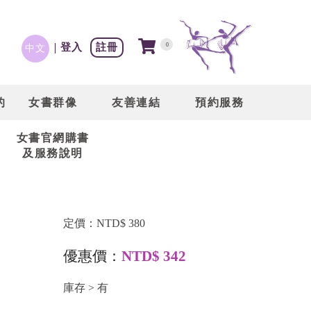
登入
註冊
0
中文
的
女書群像
友善連結
預約服務
女書官網購書
及服務說明
】
定價：NTD$ 380
優惠價：
NTD$ 342
庫存 > 有