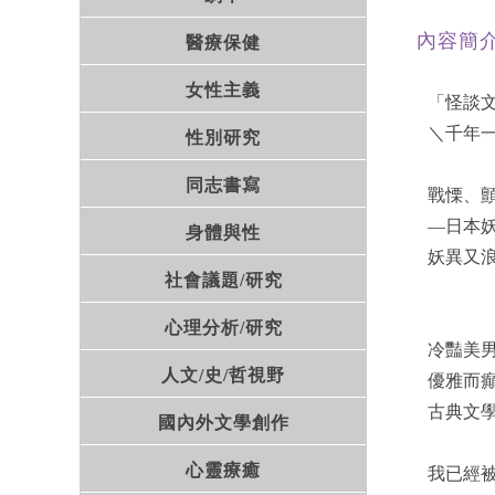
內容簡
醫療保健
女性主義
「怪談文
＼千年
性別研究
同志書寫
戰慄、
—日本
身體與性
妖異又
社會議題/研究
心理分析/研究
冷豔美
人文/史/哲視野
優雅而
古典文
國內外文學創作
心靈療癒
我已經