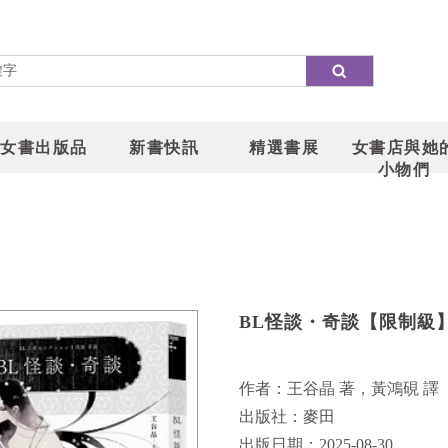
女書出版品
新書快訊
精選書展
女書店與她
小物們
BL怪談・奇談【限制級
作者：王谷晶 著，黃鴻硯 譯
出版社：麥田
出版日期：2025-08-30