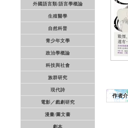
外國語言類/語言學概論
生殖醫學
自然科普
青少年文學
政治學概論
科技與社會
族群研究
現代詩
作者
電影／戲劇研究
漫畫/圖文書
劇本