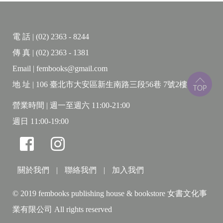
權力互動。
電 話 | (02) 2363 - 8244
當核心產業利潤下降，資本傾向轉移至成本更
傳 真 | (02) 2363 - 1381
低、管制較少的國家。然而，隨著「去農村化」加
Email | fembooks@gmail.com
劇，可供遷徙的空間日益稀少，資本積累開始遇到瓶
頸。新自由主義雖試圖以全球化鬆動限制，卻遭遇民
地 址 | 106 臺北市大安區新生南路三段56巷 7號2樓
粹與保護主義的反撲。
營業時間 | 週一至週六 11:00-21:00
週日 11:00-19:00
身為半邊陲國家的台灣，一方面在全球供應鏈中
具備技術優勢，另方面卻難以主導自身發展方向，總
受制於跨國資本與地緣政治。本書以簡練筆法勾勒世
界體系全貌，幫助公民們看清自身位置，並思索體制
關於我們
|
聯絡我們
|
加入我們
改變的可能。
© 2019 fembooks publishing house & bookstore 女書文化事
◆本書特別收錄了台灣知名歷史社會學家、中研
業有限公司 All rights reserved
院院士柯志明對作者的專訪。此文呈現出華勒斯坦的