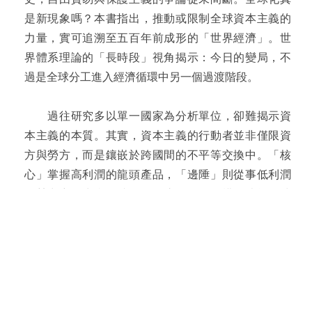
是新現象嗎？本書指出，推動或限制全球資本主義的
力量，實可追溯至五百年前成形的「世界經濟」。世
界體系理論的「長時段」視角揭示：今日的變局，不
過是全球分工進入經濟循環中另一個過渡階段。
過往研究多以單一國家為分析單位，卻難揭示資
本主義的本質。其實，資本主義的行動者並非僅限資
方與勞方，而是鑲嵌於跨國間的不平等交換中。「核
心」掌握高利潤的龍頭產品，「邊陲」則從事低利潤
的勞力密集生產。唯有理解這種分工結構，才能釐清
資本主義的積累邏輯。
資本家表面上推崇「放任」，實則偏好壟斷，並
倚賴政府吸收外部成本、或對外國及外企施壓，以保
障高利潤與競爭優勢。本書因此不將政治與經濟視為
獨立領域，而是強調國家與資本之間、以及國家間的