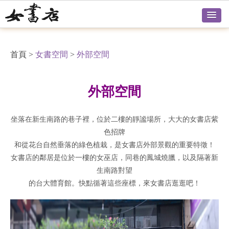
首頁
>
女書空間
>
外部空間
外部空間
坐落在新生南路的巷子裡，位於二樓的靜謐場所，大大的女書店紫
色招牌
和從花台自然垂落的綠色植栽，是女書店外部景觀的重要特徵！
女書店的鄰居是位於一樓的女巫店，同巷的鳳城燒臘，以及隔著新
生南路對望
的台大體育館。快點循著這些座標，來女書店逛逛吧！