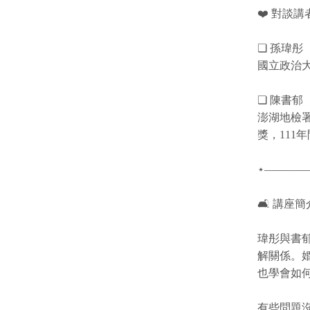
❤️️ 對談講者
❏ 孫瑋彤
國立政治
❏ 陳書郁
澎湖地檢署
獎，11
⋆—————
🛋️ 講座簡
瑋彤與書
解關係。
也學會如
有些問題