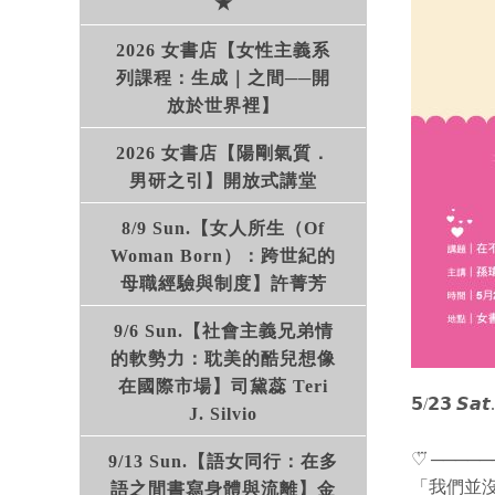
★
2026 女書店【女性主義系
列課程：生成｜之間──開
放於世界裡】
2026 女書店【陽剛氣質．
男研之引】開放式講堂
8/9 Sun.【女人所生（Of
Woman Born）：跨世紀的
母職經驗與制度】許菁芳
9/6 Sun.【社會主義兄弟情
的軟勢力：耽美的酷兒想像
在國際市場】司黛蕊 Teri
𝟱/𝟮
J. Silvio
♡⃛ ────
9/13 Sun.【語女同行：在多
「我們並
語之間書寫身體與流離】金