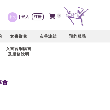
登入
註冊
0
中文
的
女書群像
友善連結
預約服務
女書官網購書
及服務說明
分享會