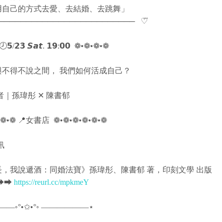
用自己的方式去愛、去結婚、去跳舞」
──────────────────────────⠀♡⃛
/𝟮𝟯 𝙎𝙖𝙩. 𝟭𝟵:𝟬𝟬 ​ ❁•❁•❁•❁
與不得不說之間， 我們如何活成自己？
講者｜孫瑋彤 ✕ 陳書郁
❁•❁ 📍女書店 ​ ❁•❁•❁•❁•❁•❁
訊
長，我說遞酒：同婚法寶》孫瑋彤、陳書郁 著，印刻文學 出版
⮕⮕
https://reurl.cc/mpkmeY
—◦°•✩•°◦ ——————⋆