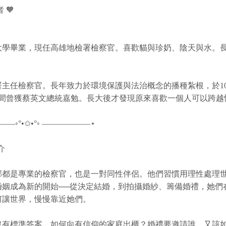
 🧡
大學畢業，現任高雄地檢署檢察官。喜歡貓與珍奶、陰天與水。
主任檢察官。長年致力於環境保護與法治概念的播種紮根，於10
1年間曾獲蔡英文總統嘉勉。長大後才發現原來喜歡一個人可以跨越
—◦°•✩•°◦ ——————⋆
介
郁都是專業的檢察官，也是一對同性伴侶。他們習慣用理性處理
婚姻成為新的開始──從決定結婚，到拍攝婚紗、籌備婚禮，她們
何讓世界，慢慢靠近她們。
沒有標準答案。如何向有信仰的家庭出櫃？婚禮要邀請誰，又該