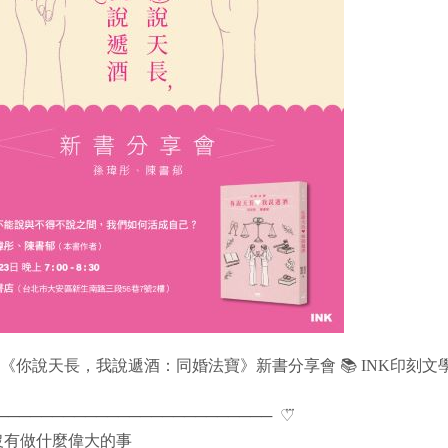
 𝙎𝙖𝙩.《你說天長，我說遞酒：同婚法寶》新書分享會 📚 INK印刻文
────────────────────────── ​ ♡⃛
沒有做什麼偉大的事