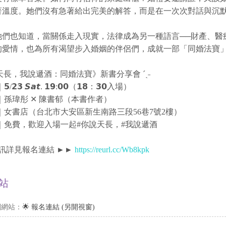
著溫度。她們沒有急著給出完美的解答，而是在一次次對話與沉
她們也知道，當關係走入現實，法律成為另一種語言──財產、醫
的愛情，也為所有渴望步入婚姻的伴侶們，成就一部「同婚法寶
你說天長，我說遞酒：同婚法寶》新書分享會 ´ˎ˗
𝟮𝟯 𝙎𝙖𝙩. 𝟭𝟵:𝟬𝟬（𝟭𝟴：𝟯𝟬入場）
講｜孫瑋彤 ✕ 陳書郁（本書作者）
點｜女書店（台北市大安區新生南路三段56巷7號2樓）
 用｜免費，歡迎入場一起#你說天長，#我說遞酒
 更多資訊詳見報名連結 ►►
https://reurl.cc/Wb8kpk
站
關網站：
🌟 報名連結 (另開視窗)