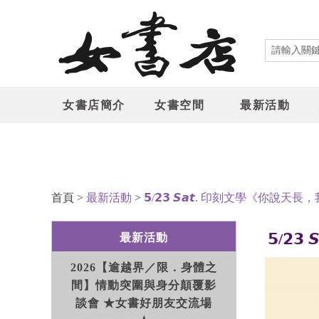
女書店簡介
女書空間
最新活動
首頁
>
最新活動
>
𝟱/𝟮𝟯 𝙎𝙖𝙩. 印刻文學《你
𝟱/
最新活動
2026【逾越界／限．身體之
間】情動突圍與身分顛覆影
談會 ★女書好朋友交流場