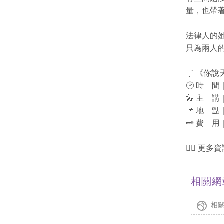
量，也帶
法律人的
只為兩人
˗ˏˋ 《
🕑 時 間｜𝟱/
🎤 主 
📌 地 
🗝️ 費
🏳️‍🌈
相關網
相