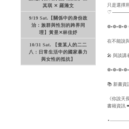
只是選擇
其琪 ✕ 羅漪文
♡⃛ ────
9/19 Sat.【關係中的身份政
治：族群與性別的跨界同
❁•❁•❁•❁ 🕗
理】黃昱✕林佳妤
在不能說
10/31 Sat. 【查某人的二二
八：日常生活中的國家暴力
🎤 與談
與女性的抵抗】
❁•❁•❁•❁•
📚 新書資
《你說天
書籍資訊 
⋆—————