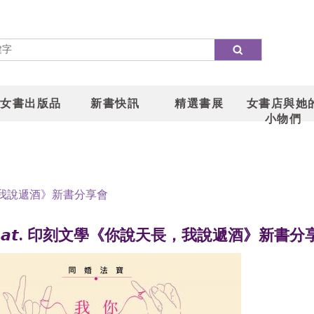
女書出版品
新書快訊
精選書展
女書店與她
小物們
說天長，我說遞酒》新書分享會
𝟯 𝙎𝙖𝙩. 印刻文學《你說天長，我說遞酒》新書