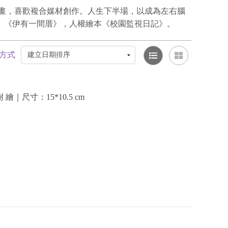
畫畫，喜歡複合媒材創作。人生下半場，以成為左右腦
、《伊有一間厝》，人權繪本《校園監視日記》。
方式
 繪｜尺寸：15*10.5 cm