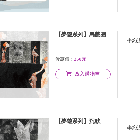
【夢遊系列】馬戲團
李宛澍
優惠價：
250元
放入購物車
【夢遊系列】沉默
李宛澍