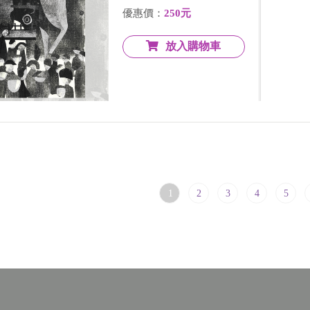
優惠價：
250元
放入購物車
1
2
3
4
5